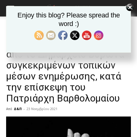
Enjoy this blog? Please spread the
word :)
Αρχική
Ανακοινώσεις - Δελτία τύπου
Βήμα στο δημότη
Ανακοινώσεις - Δελτία τύπου
Βήμα στο δημότη
Δημοφιλή άρθρα
Απαράδεκτος αποκλεισμός
από το Δημαρχείο Βύρωνα
συγκεκριμένων τοπικών
μέσων ενημέρωσης, κατά
την επίσκεψη του
Πατριάρχη Βαρθολομαίου
Από
Δ&Π
-
23 Νοεμβρίου 2021
blonde
lesbians
very