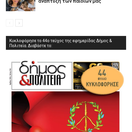
ανάπτυξη των παιδιών µας
Κυκλοφόρησε το 44ο τεύχος της εφημερίδας Δήμος &
Πολιτεία. Διαβάστε το: