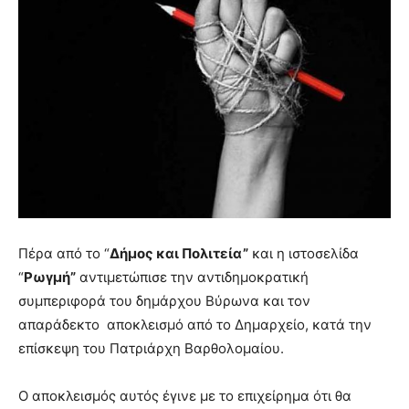
hot
cam
show.
desi
xxx
brandi
lyons
teaches
you
the
meaning
of
pain.
pornhun
Πέρα από το “
Δήμος και Πολιτεία”
και η ιστοσελίδα
hd
porn
“
Ρωγμή”
αντιμετώπισε την αντιδημοκρατική
συμπεριφορά του δημάρχου Βύρωνα και τον
απαράδεκτο αποκλεισμό από το Δημαρχείο, κατά την
επίσκεψη του Πατριάρχη Βαρθολομαίου.
Ο αποκλεισμός αυτός έγινε με το επιχείρημα ότι θα