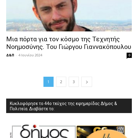
Μια πόρτα για τον κόσμο της Τεχνητής
Νοημοσύνης. Του Γιώργου Γιαννακόπουλου
Δ&Π
-
4 Ιουνίου 2024
0
1
2
3
Κυκλοφόρησε το 44ο τεύχος της εφημερίδας Δήμος &
Πολιτεία. Διαβάστε το: