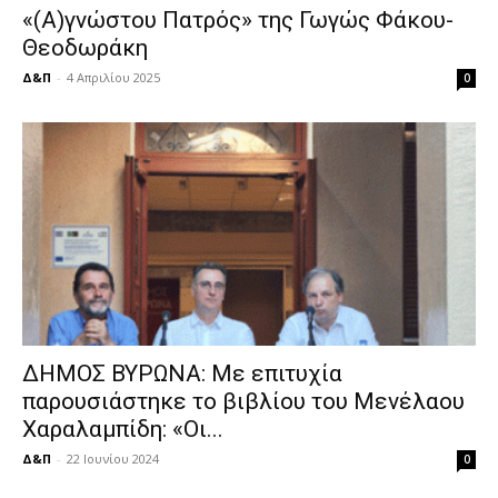
«(Α)γνώστου Πατρός» της Γωγώς Φάκου-
Θεοδωράκη
Δ&Π
-
4 Απριλίου 2025
0
ΔΗΜΟΣ ΒΥΡΩΝΑ: Με επιτυχία
παρουσιάστηκε το βιβλίου του Μενέλαου
Χαραλαμπίδη: «Οι...
Δ&Π
-
22 Ιουνίου 2024
0