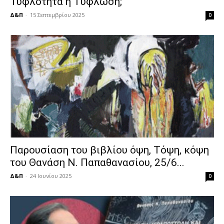
Τυφλότητα ή Τύφλωση;
Δ&Π
-
15 Σεπτεμβρίου 2025
0
Παρουσίαση του βιβλίου όψη, Τόψη, κόψη
του Θανάση Ν. Παπαθανασίου, 25/6...
Δ&Π
-
24 Ιουνίου 2025
0