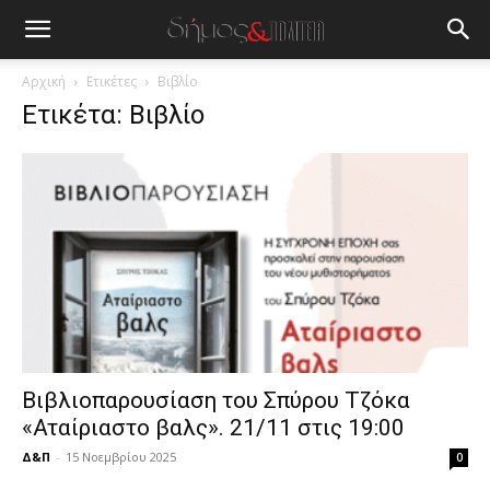
blonde
lesbians
very
hot
Αρχική
Ετικέτες
Βιβλίο
cam
Ετικέτα: Βιβλίο
show.
desi
xxx
brandi
lyons
teaches
you
the
meaning
of
pain.
pornhun
hd
Βιβλιοπαρουσίαση του Σπύρου Τζόκα
porn
«Αταίριαστο βαλς». 21/11 στις 19:00
Δ&Π
-
15 Νοεμβρίου 2025
0