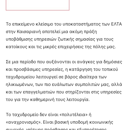
brandi
lyons
teaches
you
Το επικείμενο κλείσιμο του υποκαταστήματος των ΕΛΤΑ
the
στην Καισαριανή αποτελεί μια ακόμη πράξη
meaning
υποβάθμισης υπηρεσιών ζωτικής σημασίας για τους
of
κατοίκους και τις μικρές επιχειρήσεις της πόλης μας.
pain.
pornhun
hd
Σε μια περίοδο που αυξάνονται οι ανάγκες για δημόσιες
porn
και προσβάσιμες υπηρεσίες, η κατάργηση του τοπικού
ταχυδρομείου λειτουργεί σε βάρος ιδιαίτερα των
ηλικιωμένων, των πιο ευάλωτων συμπολιτών μας, αλλά
και των επαγγελματιών που στηρίζονται στις υπηρεσίες
του για την καθημερινή τους λειτουργία.
Το ταχυδρομείο δεν είναι «πολυτέλεια» ή
«αναχρονισμός». Είναι βασική υποδομή κοινωνικής
συνοχής, ισότιμης πρόσβασης και εξυπηρέτησης.