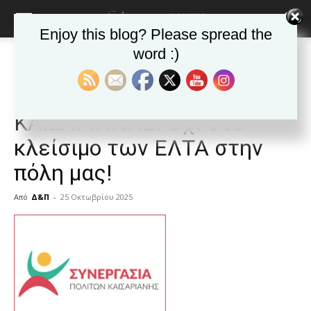
Enjoy this blog? Please spread the
word :)
Αρχική
Δημοφιλή άρθρα
Δημοφιλή άρθρα
ΚΑΙΣΑΡΙΑΝΗ
Ανακοινώσεις -θεσμικά
ΣΥΝΕΡΓΑΣΙΑ ΠΟΛΙΤΩΝ
ΚΑΙΣΑΡΙΑΝΗΣ: Όχι στο
κλείσιμο των ΕΛΤΑ στην
πόλη μας!
Από
Δ&Π
-
25 Οκτωβρίου 2025
blonde
lesbians
very
hot
cam
show.
desi
xxx