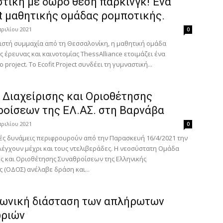
στική με δώρο θέση πάρκινγκ! Ένα
ct μαθητικής ομάδας ρομποτικής.
πριλίου 2021
0
ιστή συμμαχία από τη Θεσσαλονίκη, η μαθητική ομάδα
 έρευνας και καινοτομίας ThessAlliance ετοιμάζει ένα
project. Το Ecofit Project συνδέει τη γυμναστική...
 Διαχείρισης και Οριοθέτησης
ροίσεων της ΕΛ.ΑΣ. στη Βαρνάβα
πριλίου 2021
0
ές δυνάμεις περιφρουρούν από την Παρασκευή 16/4/2021 την
λέγχουν μέχρι και τους ντελιβεράδες. Η νεοσύστατη Ομάδα
ης και Οριοθέτησης Συναθροίσεων της Ελληνικής
 (ΟΔΟΣ) ανέλαβε δράση και...
νωνική διάσταση των απλήρωτων
ριών