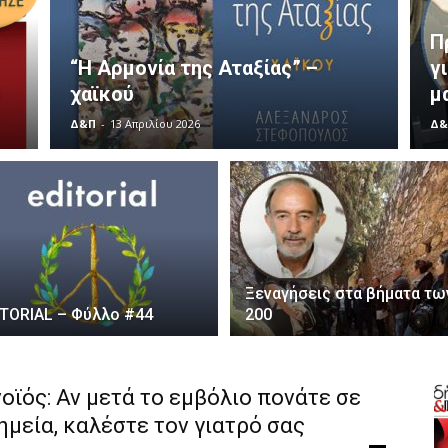
Π
“Η Αρμονία της Αταξίας” –
γ
χαϊκού
µ
Δ&Π
-
13 Απριλίου 2026
Δ&
Ξεναγήσεις στα βήματα τω
ITORIAL – Φύλλο #44
200
ϊός: Αν μετά το εμβόλιο πονάτε σε
ημεία, καλέστε τον γιατρό σας