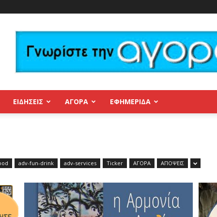
ΕΙΔΗΣΕΙΣ
ΑΓΟΡΑ
ΕΦΗΜΕΡΊΔΑ
ood
adv-fun-drink
adv-services
Ticker
ΑΓΟΡΑ
ΑΠΟΨΕΙΣ