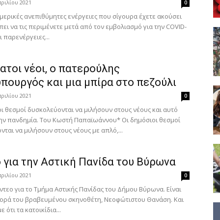
πριλίου 2021
0
μερικές ανεπιθύμητες ενέργειες που σίγουρα έχετε ακούσει
πει να τις περιμένετε μετά από τον εμβολιασμό για την COVID-
ι παρενέργειες...
ατοι νέοι, ο πατερούλης
πουργός και μια μπίρα στο πεζούλι
πριλίου 2021
0
ι θεσμοί δυσκολεύονται να μιλήσουν στους νέους και αυτό
ην πανδημία. Του Κωστή Παπαϊωάννου* Οι δημόσιοι θεσμοί
ται να μιλήσουν στους νέους με απλό,...
 για την Αστική Πανίδα του Βύρωνα
πριλίου 2021
0
ίντεο για το Τμήμα Αστικής Πανίδας του Δήμου Βύρωνα. Είναι
ορά του βραβευμένου σκηνοθέτη, Νεοφώτιστου Θανάση. Και
 ότι τα κατοικίδια...