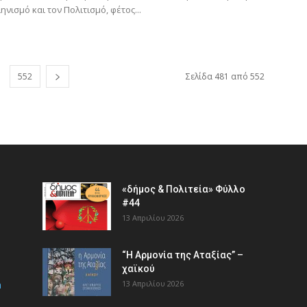
ηνισμό και τον Πολιτισμό, φέτος...
552
Σελίδα 481 από 552
«δήμος & Πολιτεία» Φύλλο
#44
13 Απριλίου 2026
“Η Αρμονία της Αταξίας” –
χαϊκού
m
13 Απριλίου 2026