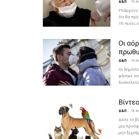
Δ&Π
-
19 Α
Υπάρχουν 
ότι θα πρέ
19. Αυτές ο
Οι αόρ
πρωθυ
Δ&Π
-
19 Α
Οι δημόσιο
φάνηκε στ
δυσκολεύον
Βίντεο
Δ&Π
-
18 Α
Δείτε το β
μια προσφ
μην ξεχνάμε