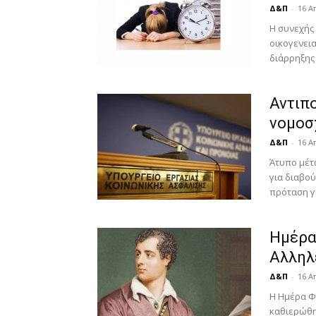
Δ&Π
-
16 Α
Η συνεχής
οικογενει
διάρρηξης 
Αντιπο
νομοσ
Δ&Π
-
16 Α
Άτυπο μέτ
για διαβο
πρόταση γι
Ημέρα
Αλληλ
Δ&Π
-
16 Α
Η Ημέρα Φι
καθιερώθη