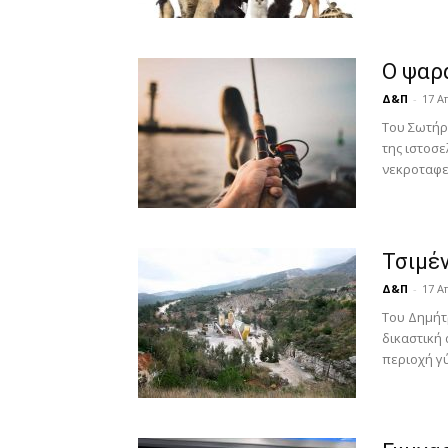
Ο ψαρά
Δ&Π
-
17 Α
Του Σωτήρ
της ιστοσε
νεκροταφεί
Τσιμέν
Δ&Π
-
17 Α
Του Δημήτ
δικαστική
περιοχή γύ