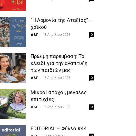
“Η Αρμονία της Αταξίας” –
χαϊκού
Δ&Π
-
13 Απριλίου 2026
0
Πρώιμη παρέμβαση: Το
κλειδί για την ανάπτυξη
των παιδιών µας
Δ&Π
-
13 Απριλίου 2026
0
Μικροί στόχοι, μεγάλες
επιτυχίες
Δ&Π
-
13 Απριλίου 2026
0
EDITORIAL – Φύλλο #44
Δ&Π
-
8 Απριλίου 2026
0