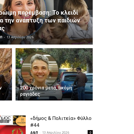
ρώιμη παρέμβαση: Το κλειδί
ια την ανάπτυξη των παιδιών
ας
Π
-
13 Απριλίου 2026
ν
200 χρόνια μετά, ακόμη
ραγιάδες
«δήμος & Πολιτεία» Φύλλο
#44
Δ&Π
-
13 Απριλίου 2026
0