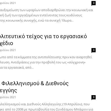
πριλίου 2021
0
 αυξομείωση των ωραρίων αποδιαρθρώνει την κοινωνική και
ακή ζωή των εργαζομένων εντείνοντας τους κινδύνους
της κοινωνικής συνοχής, ενώ τα συνεχή 10ωρα...
λιτευτικό τείχος για το εργασιακό
χέδιο
πριλίου 2021
0
ωπο από τα κόμματα της αντιπολίτευσης πριν καν αναρτηθεί
ύλευση. Αντιδράσεις για την προβολή του ως «σύγχρονη»
α τα εργασιακά, από...
 Φιλελληνισμού & Διεθνούς
εγγύης
πριλίου 2021
0
λελληνισμού και Διεθνούς Αλληλεγγύης (19 Απριλίου), που
κε από το 2008 με πρωτοβουλία του Συνδέσμου Μπάιρον για