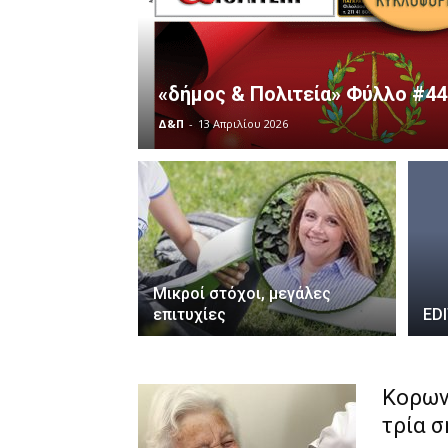
«δήμος & Πολιτεία» Φύλλο #44
Δ&Π
-
13 Απριλίου 2026
Μικροί στόχοι, μεγάλες
επιτυχίες
ED
Κορωνο
τρία σ