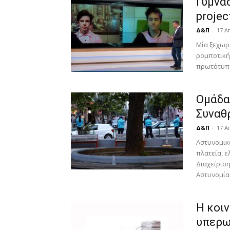
Γυμνα
proje
Δ&Π
-
17 Α
Μία ξεχωρ
ρομποτικής
πρωτότυπο 
Ομάδα
Συναθ
Δ&Π
-
17 Α
Αστυνομικ
πλατεία, ε
Διαχείρισ
Αστυνομίας
Η κοι
υπερω