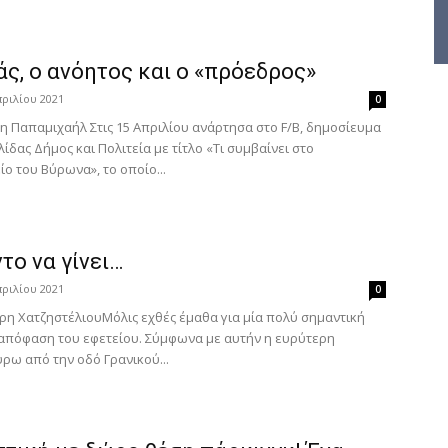
ς, ο ανόητος και ο «πρόεδρος»
πριλίου 2021
0
η Παπαμιχαήλ Στις 15 Απριλίου ανάρτησα στο F/B, δημοσίευμα
λίδας Δήμος και Πολιτεία με τίτλο «Τι συμβαίνει στο
ο του Βύρωνα», το οποίο...
το να γίνει…
πριλίου 2021
0
ρη ΧατζηστέλιουΜόλις εχθές έμαθα για μία πολύ σημαντική
 απόφαση του εφετείου. Σύμφωνα με αυτήν η ευρύτερη
ρω από την οδό Γρανικού...