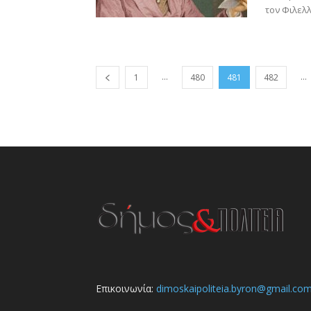
τον Φιλελλ
...
...
1
480
481
482
Επικοινωνία:
dimoskaipoliteia.byron@gmail.co