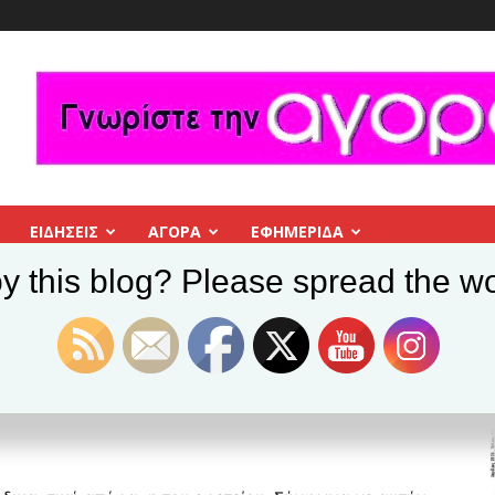
ΕΙΔΗΣΕΙΣ
ΑΓΟΡΑ
ΕΦΗΜΕΡΊΔΑ
y this blog? Please spread the wo
δημότη
Τσιμέντο να γίνει…
άρθρα
ει…