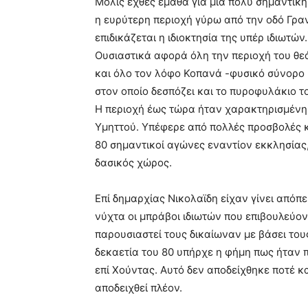
Μόλις εχθές έμαθα για μία πολύ σημαντικ
very
η ευρύτερη περιοχή γύρω από την οδό Γρα
hot
cam
επιδικάζεται η ιδιοκτησία της υπέρ ιδιωτών.
show.
desi
Ουσιαστικά αφορά όλη την περιοχή του θε
xxx
και όλο τον λόφο Κοπανά -φυσικό σύνορο
brandi
στον οποίο δεσπόζει και το πυροφυλάκιο 
lyons
Η περιοχή έως τώρα ήταν χαρακτηρισμένη 
teaches
you
Υμηττού. Υπέφερε από πολλές προσβολές κ
the
80 σημαντικοί αγώνες εναντίον εκκλησίας,
meaning
δασικός χώρος.
of
pain.
pornhun
Επί δημαρχίας Νικολαϊδη είχαν γίνει απόπ
hd
νύχτα οι μπράβοι ιδιωτών που επιβουλεύον
porn
παρουσιαστεί τους δικαίωναν με βάσει του
δεκαετία του 80 υπήρχε η φήμη πως ήταν π
επί Χούντας. Αυτό δεν αποδείχθηκε ποτέ κα
αποδειχθεί πλέον.