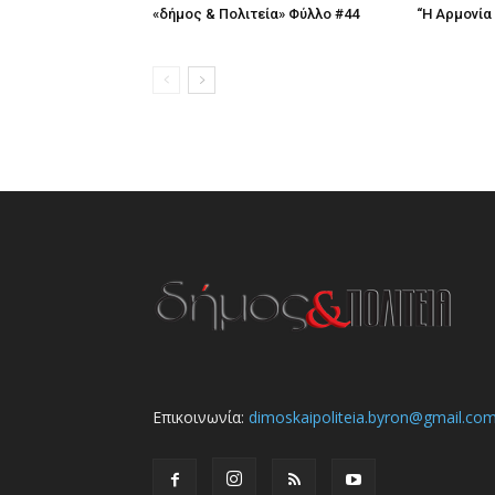
«δήμος & Πολιτεία» Φύλλο #44
“Η Αρμονία
Επικοινωνία:
dimoskaipoliteia.byron@gmail.co