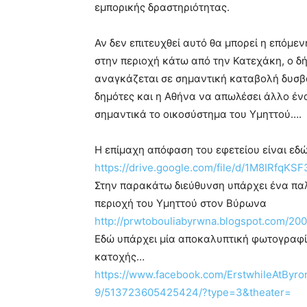
εμπορικής δραστηριότητας.
Αν δεν επιτευχθεί αυτό θα μπορεί η επόμε
στην περιοχή κάτω από την Κατεχάκη, ο δ
αναγκάζεται σε σημαντική καταβολή δυσβ
δημότες και η Αθήνα να απωλέσει άλλο ένα
σημαντικά το οικοσύστημα του Υμηττού….
Η επίμαχη απόφαση του εφετείου είναι εδ
https://drive.google.com/file/d/1M8IRfq
Στην παρακάτω διεύθυνση υπάρχει ένα παλ
περιοχή του Υμηττού στον Βύρωνα
http://prwtobouliabyrwna.blogspot.com/200
Εδώ υπάρχει μία αποκαλυπτική φωτογραφί
κατοχής…
https://www.facebook.com/ErstwhileAtByr
9/513723605425424/?type=3&theater=