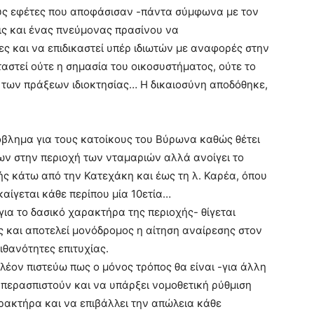
ους εφέτες που αποφάσισαν -πάντα σύμφωνα με τον
εις και ένας πνεύμονας πρασίνου να
ες και να επιδικαστεί υπέρ ιδιωτών με αναφορές στην
αστεί ούτε η σημασία του οικοσυστήματος, ούτε το
 των πράξεων ιδιοκτησίας… Η δικαιοσύνη αποδόθηκε,
βλημα για τους κατοίκους του Βύρωνα καθώς θέτει
ων στην περιοχή των νταμαριών αλλά ανοίγει το
ής κάτω από την Κατεχάκη και έως τη λ. Καρέα, όπου
καίγεται κάθε περίπου μία 10ετία…
για το δασικό χαρακτήρα της περιοχής- θίγεται
ς και αποτελεί μονόδρομος η αίτηση αναίρεσης στον
ιθανότητες επιτυχίας.
πλέον πιστεύω πως ο μόνος τρόπος θα είναι -για άλλη
υπερασπιστούν και να υπάρξει νομοθετική ρύθμιση
αρακτήρα και να επιβάλλει την απώλεια κάθε