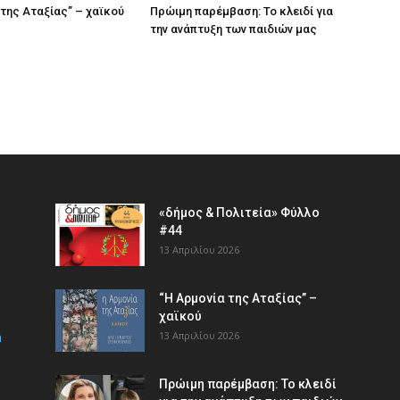
 της Αταξίας” – χαϊκού
Πρώιμη παρέμβαση: Το κλειδί για
την ανάπτυξη των παιδιών µας
«δήμος & Πολιτεία» Φύλλο
#44
13 Απριλίου 2026
“Η Αρμονία της Αταξίας” –
χαϊκού
m
13 Απριλίου 2026
Πρώιμη παρέμβαση: Το κλειδί