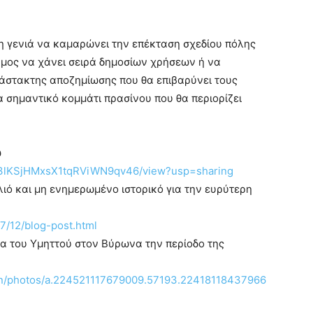
νη γενιά να καμαρώνει την επέκταση σχεδίου πόλης
ήμος να χάνει σειρά δημοσίων χρήσεων ή να
άστακτης αποζημίωσης που θα επιβαρύνει τους
 σημαντικό κομμάτι πρασίνου που θα περιορίζει
ώ
KSF3lKSjHMxsX1tqRViWN9qv46/view?usp=sharing
ιό και μη ενημερωμένο ιστορικό για την ευρύτερη
7/12/blog-post.html
α του Υμηττού στον Βύρωνα την περίοδο της
on/photos/a.224521117679009.57193.22418118437966