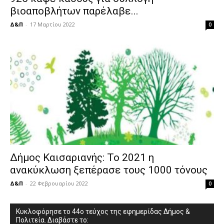
βιοαποβλήτων παρέλαβε...
Δ&Π
-
17 Μαρτίου 2022
0
Δήμος Καισαριανής: Το 2021 η
ανακύκλωση ξεπέρασε τους 1000 τόνους
Δ&Π
-
22 Φεβρουαρίου 2022
0
Κυκλοφόρησε το 44ο τεύχος της εφημερίδας Δήμος &
Πολιτεία. Διαβάστε το: