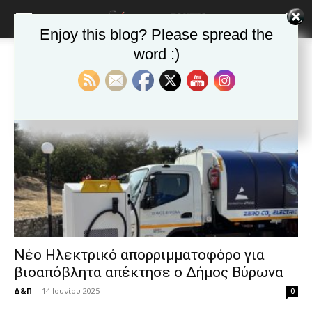
blonde
lesbians
Enjoy this blog? Please spread the
very
hot
word :)
Αρχική
Ετικέτες
απορριμματοφόρο
cam
Ετικέτα: απορριμματοφόρο
show.
desi
xxx
brandi
lyons
teaches
you
the
meaning
of
pain.
pornhun
hd
Νέο Ηλεκτρικό απορριμματοφόρο για
porn
βιοαπόβλητα απέκτησε ο Δήμος Βύρωνα
Δ&Π
-
14 Ιουνίου 2025
0