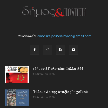
Επικοινωνία:
dimoskaipoliteia.byron@gmail.com
«δήμος & Πολιτεία» Φύλλο #44
13 Απριλίου 2026
“Η Αρμονία της Αταξίας” – χαϊκού
13 Απριλίου 2026