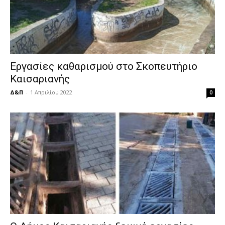
Εργασίες καθαρισμού στο Σκοπευτήριο
Καισαριανής
Δ&Π
-
1 Απριλίου 2022
0