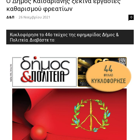
O Δήμος Καισαριανής ξεκινά εργασίες
καθαρισμού φρεατίων
Δ&Π
-
26 Νοεμβρίου 2021
0
Κυκλοφόρησε το 44ο τεύχος της εφημερίδας Δήμος &
Πολιτεία. Διαβάστε το: