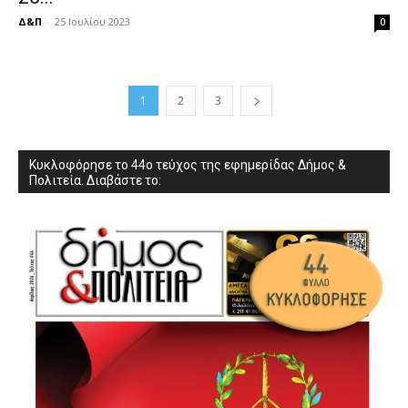
Δ&Π
-
25 Ιουλίου 2023
0
1
2
3
Κυκλοφόρησε το 44ο τεύχος της εφημερίδας Δήμος &
Πολιτεία. Διαβάστε το: