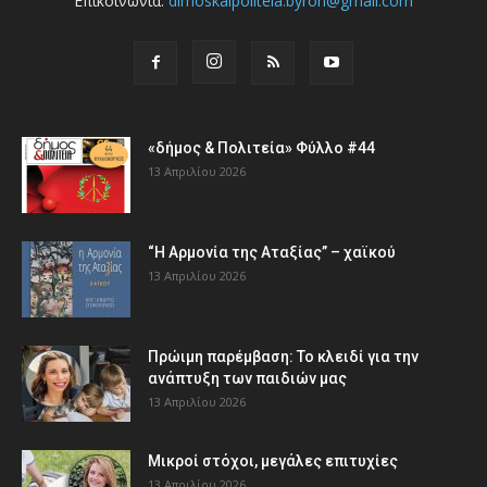
Επικοινωνία:
dimoskaipoliteia.byron@gmail.com
«δήμος & Πολιτεία» Φύλλο #44
13 Απριλίου 2026
“Η Αρμονία της Αταξίας” – χαϊκού
13 Απριλίου 2026
Πρώιμη παρέμβαση: Το κλειδί για την
ανάπτυξη των παιδιών µας
13 Απριλίου 2026
Μικροί στόχοι, μεγάλες επιτυχίες
13 Απριλίου 2026