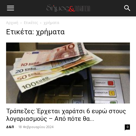
blonde
lesbians
very
hot
Αρχική
Ετικέτες
χρήματα
cam
Ετικέτα: χρήματα
show.
desi
xxx
brandi
lyons
teaches
you
the
meaning
of
pain.
pornhun
hd
Τράπεζες: Έρχεται χαράτσι 6 ευρώ στους
porn
λογαριασμούς – Από πότε θα...
Δ&Π
-
18 Φεβρουαρίου 2024
0