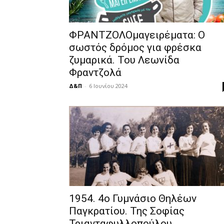
ΦΡΑΝΤΖΟΛΟμαγειρέματα: Ο
σωστός δρόµος για φρέσκα
ζυµαρικά. Του Λεωνίδα
Φραντζολά
Δ&Π
-
6 Ιουνίου 2024
1954. 4ο Γυμνάσιο Θηλέων
Παγκρατίου. Της Σοφίας
Τριανταφυλλοπούλου