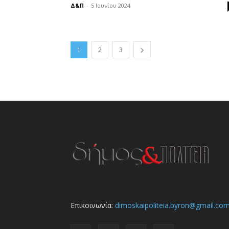
Δ&Π
-
5 Ιουνίου 2024
1
2
3
Επικοινωνία:
dimoskaipoliteia.byron@gmail.co