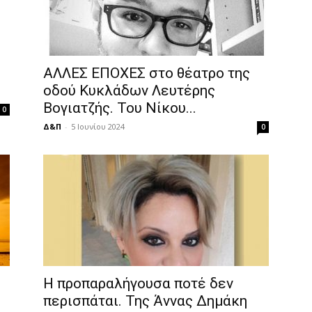
ΑΛΛΕΣ ΕΠΟΧΕΣ στο θέατρο της
οδού Κυκλάδων Λευτέρης
Βογιατζής. Του Νίκου...
0
Δ&Π
-
5 Ιουνίου 2024
0
Η προπαραλήγουσα ποτέ δεν
περισπάται. Της Άννας Δημάκη