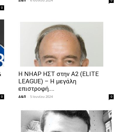
Δ&Π
-
6 Ιουνίου 2024
0
0
&
Η ΝΗΑΡ ΗΣΤ στην Α2 (ELITE
LEAGUE) – Η μεγάλη
επιστροφή....
Δ&Π
-
5 Ιουνίου 2024
0
0