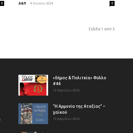
Δ&Π
-
4 Ιουνίου 2024
0
0
Σελίδα 1 από 3
«δήμος & Πολιτεία» Φύλλο
#44
13 Απριλίου 2026
“Η Αρμονία της Αταξίας” –
χαϊκού
m
13 Απριλίου 2026