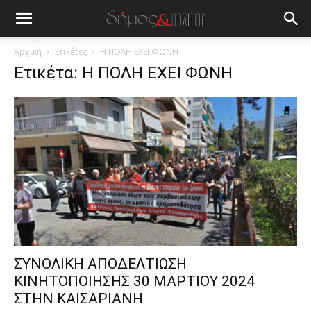
blonde
lesbians
very
hot
Αρχική
Ετικέτες
Η ΠΟΛΗ ΕΧΕΙ ΦΩΝΗ
cam
Ετικέτα: Η ΠΟΛΗ ΕΧΕΙ ΦΩΝΗ
show.
desi
xxx
brandi
lyons
teaches
you
the
meaning
of
pain.
pornhun
hd
porn
ΣΥΝΟΛΙΚΗ ΑΠΟΔΕΛΤΙΩΣΗ
ΚΙΝΗΤΟΠΟΙΗΣΗΣ 30 ΜΑΡΤΙΟΥ 2024
ΣΤΗΝ ΚΑΙΣΑΡΙΑΝΗ