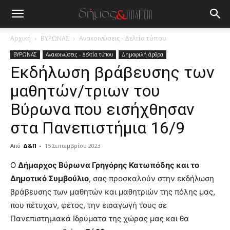
Αρχική
ΒΥΡΩΝΑΣ
Ανακοινώσεις - Δελτία τύπου
ΒΥΡΩΝΑΣ
Ανακοινώσεις - Δελτία τύπου
Δημοφιλή άρθρα
Εκδήλωση βράβευσης των
μαθητών/τριων του
Βύρωνα που εισήχθησαν
στα Πανεπιστήμια 16/9
Από
Δ&Π
-
15 Σεπτεμβρίου 2023
blonde
Ο
Δήμαρχος Βύρωνα Γρηγόρης Κατωπόδης και το
lesbians
Δημοτικό Συμβούλιο
, σας προσκαλούν στην εκδήλωση
very
βράβευσης των μαθητών και μαθητριών της πόλης μας,
hot
που πέτυχαν, φέτος, την εισαγωγή τους σε
cam
show.
Πανεπιστημιακά Ιδρύματα της χώρας μας και θα
desi
xxx