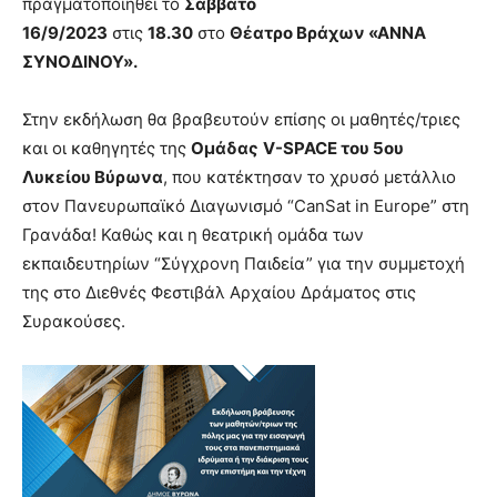
πραγματοποιηθεί το
Σάββατο
brandi
16/9/2023
στις
18.30
στο
Θέατρο Βράχων «ΑΝΝΑ
lyons
ΣΥΝΟΔΙΝΟΥ».
teaches
you
the
Στην εκδήλωση θα βραβευτούν επίσης οι μαθητές/τριες
meaning
και οι καθηγητές της
Ομάδας
V-SPACE του 5ου
of
Λυκείου Βύρωνα
, που κατέκτησαν το χρυσό μετάλλιο
pain.
στον Πανευρωπαϊκό Διαγωνισμό “CanSat in Europe” στη
pornhun
hd
Γρανάδα! Καθώς και η θεατρική ομάδα των
porn
εκπαιδευτηρίων “Σύγχρονη Παιδεία” για την συμμετοχή
της στο Διεθνές Φεστιβάλ Αρχαίου Δράματος στις
Συρακούσες.