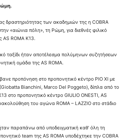
Ρώμη.
ιας δραστηριότητας των ακαδημιών της η COBRA
ν «αιώνια πόλη», τη Ρώμη, για διεθνές φιλικό
ης AS ROMA K13.
τικό ταξίδι ήταν αποτέλεσμα πολύμηνων συζητήσεων
πονητική ομάδα της AS ROMA.
βανε προπόνηση στο προπονητικό κέντρο PΙΟ XI με
obatta Bianchini, Marco Del Poggeto), δίπλα από το
 K13 στο προπονητικό κέντρο GIULIO ONESTI, AS
κολούθηση του αγώνα ROMA – LAZZIO στο στάδιο
ταν παραπάνω από υποδειγματική καθ’ όλη τη
ροπονητικό team της AS ROMA υποδέχτηκε την COBRA