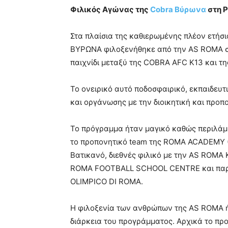
Φιλικός Αγώνας της
Cobra Βύρωνα
στη 
Στα πλαίσια της καθιερωμένης πλέον ετήσ
ΒΥΡΩΝΑ φιλοξενήθηκε από την AS ROMA στη
παιχνίδι μεταξύ της COBRA AFC Κ13 και τ
Το ονειρικό αυτό ποδοσφαιρικό, εκπαιδευ
και οργάνωσης με την διοικητική και προ
Το πρόγραμμα ήταν μαγικό καθώς περιλάμ
το προπονητικό team της ROMA ACADEMY (Gi
Βατικανό, διεθνές φιλικό με την AS ROMA
ROMA FOOTBALL SCHOOL CENTRE και παρα
OLIMPICO DI ROMA.
Η φιλοξενία των ανθρώπων της AS ROMA ή
διάρκεια του προγράμματος. Αρχικά το π