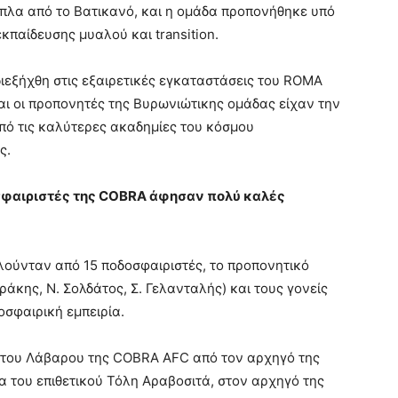
ίπλα από το Βατικανό, και η ομάδα προπονήθηκε υπό
κπαίδευσης μυαλού και transition.
ιεξήχθη στις εξαιρετικές εγκαταστάσεις του ROMA
ι οι προπονητές της Βυρωνιώτικης ομάδας είχαν την
πό τις καλύτερες ακαδημίες του κόσμου
ς.
οσφαιριστές της COBRA άφησαν πολύ καλές
ούνταν από 15 ποδοσφαιριστές, το προπονητικό
άκης, Ν. Σολδάτος, Σ. Γελανταλής) και τους γονείς
οσφαιρική εμπειρία.
η του Λάβαρου της COBRA AFC από τον αρχηγό της
 του επιθετικού Τόλη Αραβοσιτά, στον αρχηγό της