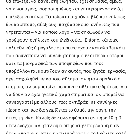
θα επιλέξει να κάνει στη ζωή του, έχει σημασία, όμως,
να είναι υγιής, ισορροπημένος και ευτυχισμένος σε ό,τι
επιλέξει να κάνει. Τα τελευταία χρόνια βλέπω ενήλικες
δύσκαμπτους, αδέξιους, παχύσαρκους, ενήλικες που
ντρέπονται – για κάποιο λόγο – να σηκωθούν να
χορέψουν, ενήλικες κομπλεξικούς… Επίσης, κάποιες
πολυεθνικές ή μεγάλες εταιρείες έχουν καταλάβει κάτι
που αδυνατούν να συνειδητοποιήσουν οι περισσότεροι
και στα βιογραφικά των υποψηφίων που τους
υποβάλλονται κοιτάζουν αν αυτός, που ζητάει εργασία,
έχει ασχοληθεί με κάποιο άθλημα, αν ήταν ομαδικό ή
ατομικό, αν συμμετείχε σε κοινές αθλητικές δράσεις, για
να δουν αν έχει ηγετικά χαρακτηριστικά, αν μπορεί να
συνεργαστεί με άλλους, πως αντιδράει σε συνθήκες
πίεσης και πως διαχειρίζεται το θυμό, την οργή, την
ήττα, τη νίκη. Κανείς δεν ενδιαφέρεται αν πήρε 10 ή 9
στον έλεγχο, αν ήταν διμοιρίτης στην παρέλαση ή αν
ήταν από την εξωτερική πλευρά για να το βγάλετε καλή