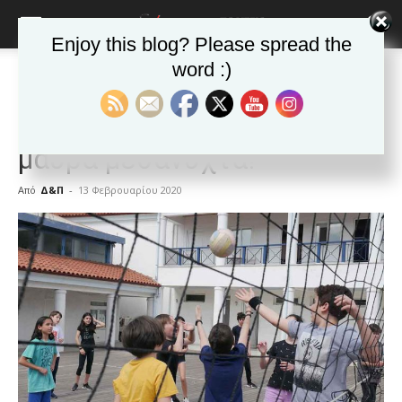
Enjoy this blog? Please spread the
word :)
Αρχική
ΕΙΔΗΣΕΙΣ
Ελλαδα
ΕΙΔΗΣΕΙΣ
Ελλαδα
Αγαπητοί γονείς… έχετε
μαύρα μεσάνυχτα!
Από
Δ&Π
-
13 Φεβρουαρίου 2020
blonde
lesbians
very
hot
cam
show.
desi
xxx
brandi
lyons
teaches