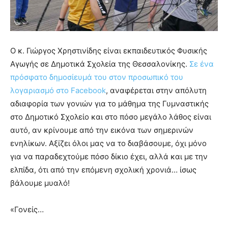
you
the
meaning
of
pain.
Ο κ. Γιώργος Χρηστινίδης είναι εκπαιδευτικός Φυσικής
pornhun
Αγωγής σε Δημοτικά Σχολεία της Θεσσαλονίκης.
Σε ένα
hd
πρόσφατο δημοσίευμά του στον προσωπικό του
porn
λογαριασμό στο Facebook
, αναφέρεται στην απόλυτη
αδιαφορία των γονιών για το μάθημα της Γυμναστικής
στο Δημοτικό Σχολείο και στο πόσο μεγάλο λάθος είναι
αυτό, αν κρίνουμε από την εικόνα των σημερινών
ενηλίκων. Αξίζει όλοι μας να το διαβάσουμε, όχι μόνο
για να παραδεχτούμε πόσο δίκιο έχει, αλλά και με την
ελπίδα, ότι από την επόμενη σχολική χρονιά… ίσως
βάλουμε μυαλό!
«Γονείς…