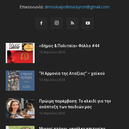
Επικοινωνία:
dimoskaipoliteia.byron@gmail.com
«δήμος & Πολιτεία» Φύλλο #44
13 Απριλίου 2026
“Η Αρμονία της Αταξίας” – χαϊκού
13 Απριλίου 2026
Πρώιμη παρέμβαση: Το κλειδί για την
ανάπτυξη των παιδιών µας
13 Απριλίου 2026
Μικροί στόχοι, μεγάλες επιτυχίες