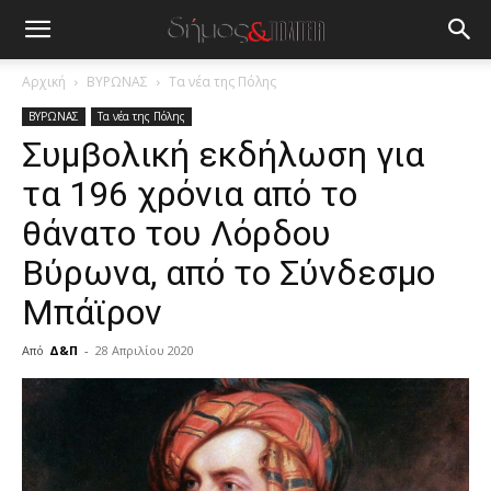
Αρχική
ΒΥΡΩΝΑΣ
Τα νέα της Πόλης
ΒΥΡΩΝΑΣ
Τα νέα της Πόλης
Συμβολική εκδήλωση για
τα 196 χρόνια από το
θάνατο του Λόρδου
Βύρωνα, από το Σύνδεσμο
Μπάϊρον
Από
Δ&Π
-
28 Απριλίου 2020
blonde
lesbians
very
hot
cam