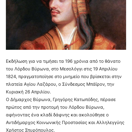
show.
desi
xxx
brandi
lyons
teaches
you
the
meaning
of
pain.
Εκδήλωση για να τιμήσει τα 196 χρόνια από το θάνατο
pornhun
του Λόρδου Βύρωνα, στο Μεσολόγγι στις 19 Απριλίου
hd
1824, πραγματοποίησε στο μνημείο που βρίσκεται στην
porn
πλατεία Αγίου Λαζάρου, ο Σύνδεσμος Μπάϊρον, την
Κυριακή 26 Απριλίου.
Ο Δήμαρχος Βύρωνα, Γρηγόρης Κατωπόδης, πέρασε
πρώτος από την προτομή του Λόρδου Βύρωνα,
αφήνοντας ένα κλαδί δάφνης και ακολούθησε ο
Αντιδήμαρχος Κοινωνικής Προστασίας και Αλληλεγγύης
Χρήστος Σπυρόπουλος.