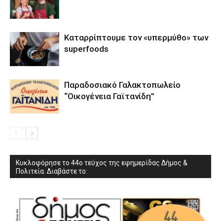
Καταρρίπτουμε τον «υπερμύθο» των
superfoods
Παραδοσιακό Γαλακτοπωλείο
“Οικογένεια Γαϊτανίδη”
Κυκλοφόρησε το 44ο τεύχος της εφημερίδας Δήμος &
Πολιτεία. Διαβάστε το: