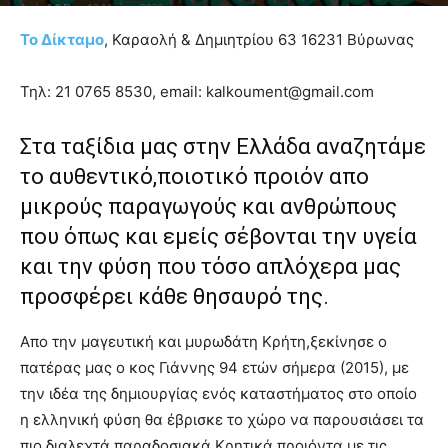
Από
Δ&Π
-
12 Μαΐου 2020
Το Δίκταμο
, Καραολή & Δημιητρίου 63 16231 Βύρωνας
blonde
lesbians
very
Τηλ: 21 0765 8530, email: kalkoument@gmail.com
hot
cam
Στα ταξίδια μας στην Ελλάδα αναζητάμε
show.
desi
xxx
το αυθεντικό,ποιοτικό προιόν απο
brandi
μικρούς παραγωγούς και ανθρώπους
lyons
teaches
που όπως και εμείς σέβονται την υγεία
you
και την φύση που τόσο απλόχερα μας
the
προσφέρει κάθε θησαυρό της.
meaning
of
pain.
Απο την μαγευτική και μυρωδάτη Κρήτη,ξεκίνησε ο
pornhun
πατέρας μας ο κος Γιάννης 94 ετών σήμερα (2015), με
hd
την ιδέα της δημιουργίας ενός καταστήματος στο οποίο
porn
η ελληνική φύση θα έβρισκε το χώρο να παρουσιάσει τα
πιο διαλεχτά παραδοσιακά Κρητικά προιόντα,με τις