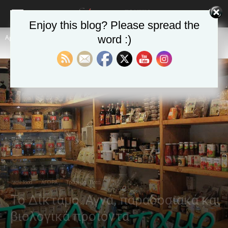
Enjoy this blog? Please spread the
Αρχική
adv-food
word :)
adv-food
ΑΓΟΡΑ
Τρόφιμα -Ποτά
Το Δίκταμο. Αγνά, παραδοσιακά και
βιολογικά προϊόντα