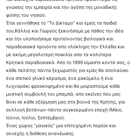
γνώσεις την εμπειρία και την αγάπη της μοναδικής
φύσης του νησιού.
Έτσι γεννήθηκε το ”Το Δίκταμο” και εμείς τα παιδιά
του,Κάλλια και Γιώργος ξεκινήσαμε με πάθος την ιδέα
και την υλοποιήσαμε προτείνοντας βιολογικά και
παραδοσιακά προιόντα απο ολόκληρη την Ελλάδα και
με ακόμη μεγαλύτερη ποικιλία απο τα καλύτερα
Κρητικά παραδοσιακά. Απο το 1999 είμαστε κοντά σας, ο
κάθε πελάτης πάντα ξεχωριστός για εμάς θα απολαύσει
ένα σπιτικό γλυκό κέρασμα, ένα ρακόμελο ή ένα
λυχναράκι φρεσκοψημένο και θα μοιραστούμε κάθε
μυστική συμβουλή του μπαμπά, απο εκείνες που μας
δίνει σε κάθε εξόρμηση μας στα βουνά της Κρήτης, για
συλλογή βοτάνων-πάντα συγκεκριμένη εποχή (Μάιο,
Ιούνιο, Ιούλιο, Σεπτέμβριο).
Ένας χώρος ”μαγικός” μια επιτυχημένη πορεία και
συνεχής η διάθεση ανανέωσης.