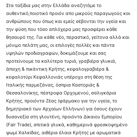
Στα ταξίδια μας στην Ελλάδα αναζητάμε το
αυθεντικό,ποιοτικό προιόν απο μικρούς παραγωγούς και
ανθρώπους που όπως και εμείς σέβονται την υγεία και
την φύση που τόσο απλόχερα μας προσφέρει κάθε
θησαυρό της. Για κάθε νέο, περαστικό, γείτονα αλλά και
μόνιμο πελάτη μας, οι επιλογές πολλές και πάντα
υψηλών προδιαγραφών, δοκιμάζουμε και σας
προτείνουμε τα καλύτερα τυριά, γραβιέρα γλυκιά,
άπαχη & πικάντικη Κρήτης, κεφαλογραβιέρα &
κεφαλοτύρι Κεφαλλονιάς υπέροχο στη θέση της
Ιταλικής παρμεζάνας, όσπρια Καστοριάς &
Θεσσαλονίκης, πέστροφα Ορχομενού, σαλιγκάρια
Κρήτης, προιόντα Ζέας (φάρμακο για την υγεία, το
δημητριακό των Αρχαίων Ελλήνων) για όσους έχουν
δυσανεξία στη γλουτένη, προιόντα Δίκαιου Εμπορίου
(Fair Trade), σπιτικά γλυκά, καθημερινά φρεσκοψημένο
ψωμί Χαλκίδας, αιθέρια έλαια Κρήτης με αρωματικά