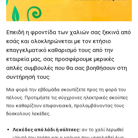
you
the
meaning
of
pain.
Επειδή η φροντίδα των χαλιών σας ξεκινά από
pornhun
εσάς και ολοκληρώνεται με τον ετήσιο
hd
porn
επαγγελματικό καθαρισμό τους από την
εταιρεία μας, σας προσφέρουμε μερικές
απλές συμβουλές που θα σας βοηθήσουν στη
συντήρησή τους:
Μια φορά την εβδομάδα σκουπίζετε προς τη φορά του
πέλους. Προτιμήστε τις σύγχρονες ηλεκτρικές σκούπες
που καθαρίζουν επιφανειακά, προλαμβάνοντας τους
δύσκολους λεκέδες.
Λεκέδες από λάδι ή σάλτσες:
αν το χαλί λερωθεί
μ’αυτό τον τρόπο και ο χρόνος που μεσολαβεί έως