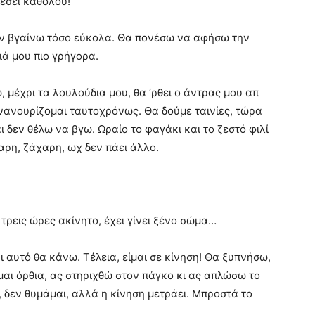
ρέσει καθόλου!
Δεν βγαίνω τόσο εύκολα. Θα πονέσω να αφήσω την
ιά μου πιο γρήγορα.
 μέχρι τα λουλούδια μου, θα ‘ρθει ο άντρας μου απ
ι νανουρίζομαι ταυτοχρόνως. Θα δούμε ταινίες, τώρα
ι δεν θέλω να βγω. Ωραίο το φαγάκι και το ζεστό φιλί
ρη, ζάχαρη, ωχ δεν πάει άλλο.
τρεις ώρες ακίνητο, έχει γίνει ξένο σώμα…
αυτό θα κάνω. Τέλεια, είμαι σε κίνηση! Θα ξυπνήσω,
αι όρθια, ας στηριχθώ στον πάγκο κι ας απλώσω το
ά, δεν θυμάμαι, αλλά η κίνηση μετράει. Μπροστά το