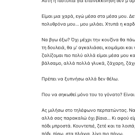
Αυτή η πιστολιά για επανεκκίνηση δεν μ α
Είμαι μια χαρά, εγώ μέσα στα μέσα μου. 
πολυθρόνα μου… μου μιλάει. Χτυπά η καρδ
Να βγω έξω? Όχι μέχρι την κουζίνα θα πάω,
τη δουλειά, θα μ’ αγκαλιάσει, κοιμάμαι κα
ζαλίζομαι πιο πολύ αλλά είμαι μέσα μου κα
βάλσαμο, αλλά πολλά γλυκά, ζάχαρη, ζάχα
Πρέπει να ξυπνήσω αλλά δεν θέλω.
Που να σηκωθεί μόνο του το γόνατο? Είναι 
Ας μιλήσω στο τηλέφωνο περπατώντας. Ναι 
αλλά σας παρακαλώ όχι βίαια… Κι αφού είμ
πόδι μπροστά. Κουντεπιέ, ζετέ και τα λοιπ
πόδι, πίσω, στα πλάγια, λίγο πιο πάνω.