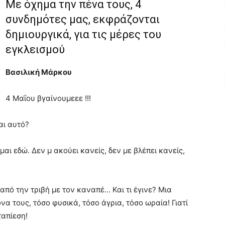
Με όχημα την πένα τους, 4
συνδημότες μας, εκφράζονται
δημιουργικά, για τις μέρες του
εγκλεισμού
Βασιλική Μάρκου
4 Μαΐου βγαίνουμεεε !!!
αι αυτό?
είμαι εδώ. Δεν μ ακούει κανείς, δεν με βλέπει κανείς,
από την τριβή με τον καναπέ… Και τι έγινε? Μια
α τους, τόσο φυσικά, τόσο άγρια, τόσο ωραία! Γιατί
απίεση!