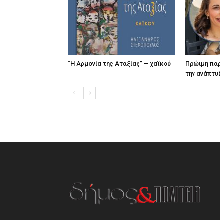
“Η Αρμονία της Αταξίας” – χαϊκού
Πρώιμη παρ
την ανάπτυ