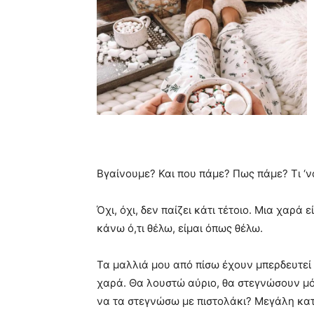
very
hot
cam
show.
desi
xxx
brandi
lyons
teaches
you
the
meaning
of
Βγαίνουμε? Και που πάμε? Πως πάμε? Τι ‘ν
pain.
pornhun
Όχι, όχι, δεν παίζει κάτι τέτοιο. Μια χαρά 
hd
porn
κάνω ό,τι θέλω, είμαι όπως θέλω.
Τα μαλλιά μου από πίσω έχουν μπερδευτεί 
χαρά. Θα λουστώ αύριο, θα στεγνώσουν μόν
να τα στεγνώσω με πιστολάκι? Μεγάλη κατ