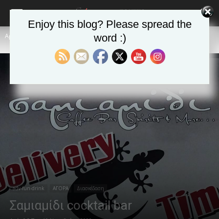
Enjoy this blog? Please spread the
Αρχική
adv-fun-drink
word :)
adv-fun-drink
ΑΓΟΡΑ
Διασκέδαση
Σαμιαμίδι cocktail bar