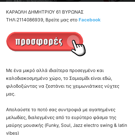
Από
Δ&Π
-
10 Νοεμβρίου 2020
blonde
ΚΑΡΑΟΛΗ ΔΗΜΗΤΡΙΟΥ 61 ΒΥΡΩΝΑΣ
lesbians
ΤΗΛ:2114086939, Βρείτε μας στο
Facebook
very
hot
cam
show.
desi
xxx
brandi
lyons
teaches
Με ένα μικρό αλλά ιδιαίτερα προσεγμένο και
you
καλοδιακοσμημένο χώρο, το Σαμιαμίδι είναι εδώ,
the
φιλοδοξώντας να ζεστάνει τις χειμωνιάτικες νύχτες
meaning
μας.
of
pain.
pornhun
Απολαύστε το ποτό σας συντροφιά με αγαπημένες
hd
μελωδίες, διαλεγμένες από το ευρύτερο φάσμα της
porn
μαύρης μουσικής (Funky, Soul, Jazz electro swing & latin
vibes)