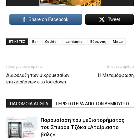
Share on Facebook
Tweet
ΕΤΙΚΕΤΕΣ
Bar
Cocktail
samiamidi
Βύρωνας
Μπαρ
Προηγούμενο άρθρο
Επόμενο άρθρο
Διαφύλαξη των μικρομεσαίων
Η Μεταμόρφωση
επιχειρήσεων στο lockdown
ΠΑΡΟΜΟΙΑ ΑΡΘΡΑ
ΠΕΡΙΣΣΟΤΕΡΑ ΑΠΟ ΤΟΝ ΔΗΜΙΟΥΡΓΟ
Παρουσίαση του μυθιστορήματος
του Σπύρου Τζόκα «Αταίριαστο
βαλς»