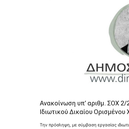
very
hot
cam
show.
desi
xxx
brandi
lyons
teaches
you
the
meaning
of
pain.
pornhun
hd
porn
Ανακοίνωση υπ’ αριθμ. ΣΟΧ 2
Ιδιωτικού Δικαίου Ορισμένου
Την πρόσληψη, με σύμβαση εργασίας ιδιωτι