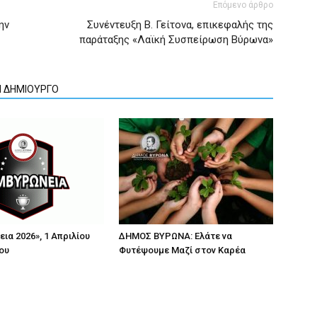
Επόμενο άρθρο
ην
Συνέντευξη Β. Γείτονα, επικεφαλής της
παράταξης «Λαϊκή Συσπείρωση Βύρωνα»
Ν ΔΗΜΙΟΥΡΓΟ
ια 2026», 1 Απριλίου
ΔΗΜΟΣ ΒΥΡΩΝΑ: Ελάτε να
ου
Φυτέψουμε Μαζί στον Καρέα