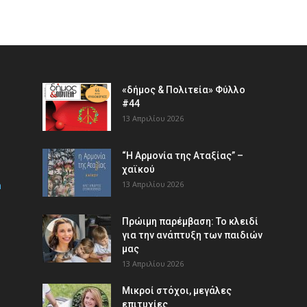
«δήμος & Πολιτεία» Φύλλο
#44
13 Απριλίου 2026
“Η Αρμονία της Αταξίας” –
χαϊκού
m
13 Απριλίου 2026
Πρώιμη παρέμβαση: Το κλειδί
για την ανάπτυξη των παιδιών
µας
13 Απριλίου 2026
Μικροί στόχοι, μεγάλες
επιτυχίες