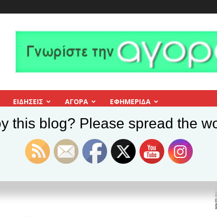
ΕΙΔΗΣΕΙΣ
ΑΓΟΡΑ
ΕΦΗΜΕΡΊΔΑ
y this blog? Please spread the wo
Προσλήψεις στο Δήμο Βύρωνα
ο Δήμο Βύρωνα