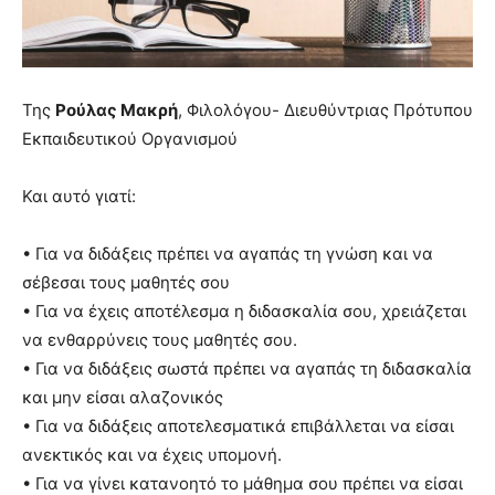
you
the
meaning
of
pain.
Της
Ρούλας Μακρή
, Φιλολόγου- Διευθύντριας Πρότυπου
pornhun
Εκπαιδευτικού Οργανισμού
hd
porn
Και αυτό γιατί:
• Για να διδάξεις πρέπει να αγαπάς τη γνώση και να
σέβεσαι τους μαθητές σου
• Για να έχεις αποτέλεσμα η διδασκαλία σου, χρειάζεται
να ενθαρρύνεις τους μαθητές σου.
• Για να διδάξεις σωστά πρέπει να αγαπάς τη διδασκαλία
και μην είσαι αλαζονικός
• Για να διδάξεις αποτελεσματικά επιβάλλεται να είσαι
ανεκτικός και να έχεις υπομονή.
• Για να γίνει κατανοητό το μάθημα σου πρέπει να είσαι