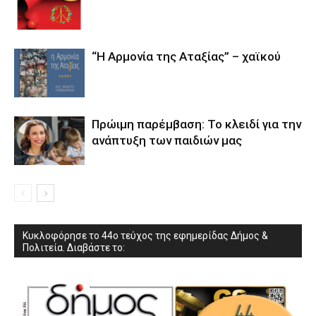
“Η Αρμονία της Αταξίας” – χαϊκού
Πρώιμη παρέμβαση: Το κλειδί για την
ανάπτυξη των παιδιών µας
Κυκλοφόρησε το 44ο τεύχος της εφημερίδας Δήμος &
Πολιτεία. Διαβάστε το: