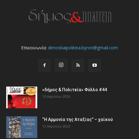
Επικοινωνία:
dimoskaipoliteia.byron@gmail.com
«δήμος & Πολιτεία» Φύλλο #44
13 Απριλίου 2026
“Η Αρμονία της Αταξίας” – χαϊκού
13 Απριλίου 2026