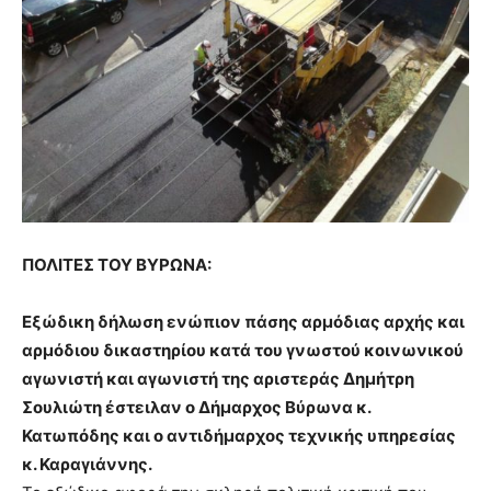
show.
desi
xxx
brandi
lyons
teaches
you
the
meaning
of
pain.
pornhun
ΠΟΛΙΤΕΣ ΤΟΥ ΒΥΡΩΝΑ:
hd
porn
Εξώδικη δήλωση ενώπιον πάσης αρμόδιας αρχής και
αρμόδιου δικαστηρίου κατά του γνωστού κοινωνικού
αγωνιστή και αγωνιστή της αριστεράς Δημήτρη
Σουλιώτη έστειλαν ο Δήμαρχος Βύρωνα κ.
Κατωπόδης και ο αντιδήμαρχος τεχνικής υπηρεσίας
κ. Καραγιάννης.