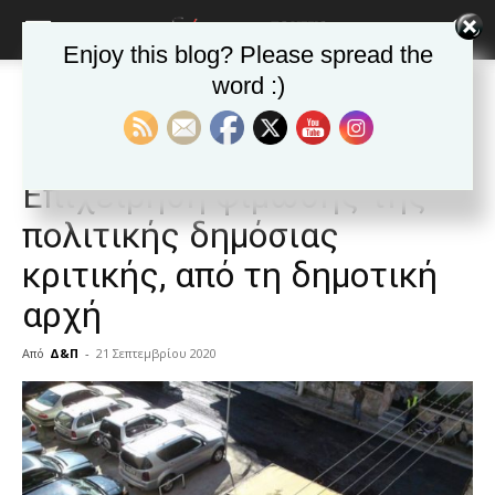
Enjoy this blog? Please spread the
word :)
Αρχική
Ανακοινώσεις - Δελτία τύπου
Βήμα στο δημότη
Ανακοινώσεις - Δελτία τύπου
Βήμα στο δημότη
Δημοφιλή άρθρα
Πολίτες του Βύρωνα:
Επιχείρηση φίμωσης της
πολιτικής δημόσιας
κριτικής, από τη δημοτική
αρχή
Από
Δ&Π
-
21 Σεπτεμβρίου 2020
blonde
lesbians
very
hot
cam