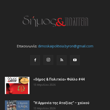
Επικοινωνία:
dimoskaipoliteia.byron@gmail.com
«δήμος & Πολιτεία» Φύλλο #44
13 Απριλίου 2026
“Η Αρμονία της Αταξίας” – χαϊκού
13 Απριλίου 2026