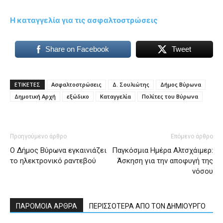
Η καταγγελία για τις ασφαλτοστρώσεις
Share on Facebook
Tweet
ΕΤΙΚΕΤΕΣ
Ασφαλτοστρώσεις
Δ. Σουλιώτης
Δήμος Βύρωνα
Δημοτική Αρχή
εξώδικο
Καταγγελία
Πολίτες του Βύρωνα
Προηγούμενο άρθρο
Επόμενο άρθρο
Ο Δήμος Βύρωνα εγκαινιάζει
Παγκόσμια Ημέρα Αλτσχάιμερ:
το ηλεκτρονικό ραντεβού
Άσκηση για την αποφυγή της
νόσου
ΠΑΡΟΜΟΙΑ ΑΡΘΡΑ
ΠΕΡΙΣΣΟΤΕΡΑ ΑΠΟ ΤΟΝ ΔΗΜΙΟΥΡΓΟ