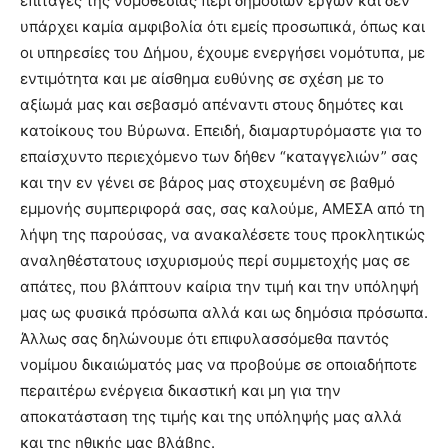
επιταγές της νομοθεσίας περί δημοσίων έργων και δεν
υπάρχει καμία αμφιβολία ότι εμείς προσωπικά, όπως και
οι υπηρεσίες του Δήμου, έχουμε ενεργήσει νομότυπα, με
εντιμότητα και με αίσθημα ευθύνης σε σχέση με το
αξίωμά μας και σεβασμό απέναντι στους δημότες και
κατοίκους του Βύρωνα. Επειδή, διαμαρτυρόμαστε για το
επαίσχυντο περιεχόμενο των δήθεν “καταγγελιών” σας
και την εν γένει σε βάρος μας στοχευμένη σε βαθμό
εμμονής συμπεριφορά σας, σας καλούμε, ΑΜΕΣΑ από τη
λήψη της παρούσας, να ανακαλέσετε τους προκλητικώς
αναληθέστατους ισχυρισμούς περί συμμετοχής μας σε
απάτες, που βλάπτουν καίρια την τιμή και την υπόληψή
μας ως φυσικά πρόσωπα αλλά και ως δημόσια πρόσωπα.
Άλλως σας δηλώνουμε ότι επιφυλασσόμεθα παντός
νομίμου δικαιώματός μας να προβούμε σε οποιαδήποτε
περαιτέρω ενέργεια δικαστική και μη για την
αποκατάσταση της τιμής και της υπόληψής μας αλλά
και της ηθικής μας βλάβης.