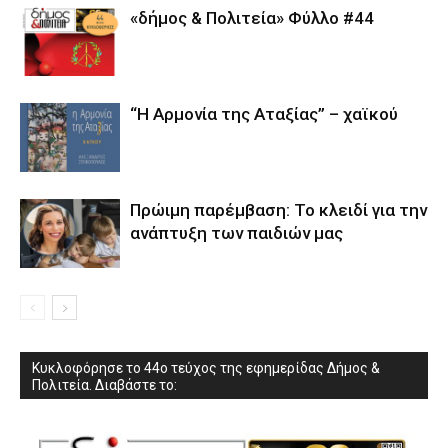
«δήμος & Πολιτεία» Φύλλο #44
“Η Αρμονία της Αταξίας” – χαϊκού
Πρώιμη παρέμβαση: Το κλειδί για την
ανάπτυξη των παιδιών µας
Κυκλοφόρησε το 44ο τεύχος της εφημερίδας Δήμος &
Πολιτεία. Διαβάστε το: