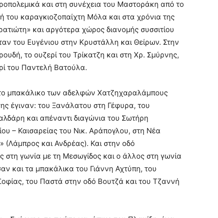
ροπολεμικά και στη συνέχεια του Μαστοράκη από το
νή του καραγκιοζοπαίχτη Μόλα και στα χρόνια της
τρατιώτη» και αργότερα χώρος διανομής συσσιτίου
ήταν του Ευγένιου στην Κρυστάλλη και Θείρων. Στην
ουδή, το ουζερί του Τρίκατζη και στη Χρ. Σμύρνης,
ερί του Παντελή Βατούλα.
 το μπακάλικο των αδελφών Χατζηχαραλάμπους
ης έγιναν: του Ξανάλατου στη Γέφυρα, του
αλδάρη και απέναντι διαγώνια του Σωτήρη
ου – Καισαρείας του Νικ. Αράπογλου, στη Νέα
» (Λάμπρος και Ανδρέας). Και στην οδό
ς στη γωνία με τη Μεσωγίδος και ο άλλος στη γωνία
αν και τα μπακάλικα του Γιάννη Αχτύπη, του
οφίας, του Παστά στην οδό Βουτζά και του Τζαννή