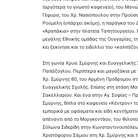
(αργότερα το γνωστό καφενείο), του Μανώ
Γέφυρα, του Χρ. Νασιόπουλου στην Προύσ
Ρούμελη (υπάρχει ακόμη), η παράγκα του
«Αραπάκια» στην πλατεία Ταπητουργείου. Εκ
μεγάλης Εθνικής ομάδας της Ουγγαρίας, τ
κει ξεκίνησε και το ειδύλλιο του «καλπάζ
Στη γωνία Χρυσ. Σμύρνης και Ευαγγελικής
Παπάζογλου. Περίπτερα και μαγαζάκια με τ
Χρ. Σμύρνης 80, του Αρμένη Πρόδρομου στη
Ευαγγελικής Σχολής. Επίσης στη στάση Μα
Σακελλαρίου. Και ένα στην Αγ. Σοφίας – Π
Σμύρνης, δίπλα στο καφενείο «Κέντρον» το 
εμπορικά με υφάσματα και είδη κεντήματο
απέναντι από το Μοργκεντάου, του Φιλοπο
Σόλωνα Σιδερίδη στην Κωνσταντινουπόλεως
Χριστόφορου Σάμιου στη Χρ. Σμύρνης και 