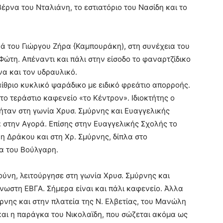
βέρνα του Νταλιάνη, το εστιατόριο του Νασίδη και το
κά του Γιώργου Ζήρα {Καμπουράκη), στη συνέχεια του
ώτη. Απέναντι και πάλι στην είσοδο το φαναρτζίδικο
α και τον υδραυλικό.
ίθριο κυκλικό ψαράδικο με ειδικό φρεάτιο απορροής.
το τεράστιο καφενείο «το Κέντρον». Ιδιοκτήτης ο
ήταν στη γωνία Χρυσ. Σμύρνης και Ευαγγελικής
α στην Αγορά. Επίσης στην Ευαγγελικής Σχολής το
η Δράκου και στη Χρ. Σμύρνης, δίπλα στο
α του Βούλγαρη.
νη, λειτούργησε στη γωνία Χρυσ. Σμύρνης και
νωστη ΕΒΓΑ. Σήμερα είναι και πάλι καφενείο. Άλλα
ρνης και στην πλατεία της Ν. Ελβετίας, του Μανώλη
αι η παράγκα του Νικολαϊδη, που σώζεται ακόμα ως