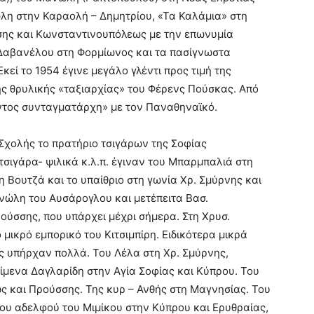
λη στην Καραολή – Δημητρίου, «Τα Καλάμια» στη
σης και Κωνσταντινουπόλεως με την επωνυμία
 Δαβανέλου στη Φορμίωνος και τα πασίγνωστα
εί το 1954 έγινε μεγάλο γλέντι προς τιμή της
ης θρυλικής «ταξιαρχίας» του Φέρενς Πούσκας. Από
οντος συνταγματάρχη» με τον Παναθηναϊκό.
 Σχολής το πρατήριο τσιγάρων της Σοφίας
σιγάρα- ψιλικά κ.λ.π. έγιναν του Μπαρμπαλιά στη
 Βουτζά και το υπαίθριο στη γωνία Χρ. Σμύρνης και
νώλη του Αυσάρογλου και μετέπειτα Βασ.
ρούσσης, που υπάρχει μέχρι σήμερα. Στη Χρυσ.
μικρό εμπορικό του Κιτσιμπίρη. Ειδικότερα μικρά
ς υπήρχαν πολλά. Του Λέλα στη Χρ. Σμύρνης,
ίμενα Δαγλαρίδη στην Αγία Σοφίας και Κύπρου. Του
 και Προύσσης. Της κυρ – Ανθής στη Μαγνησίας. Του
του αδελφού του Μιμίκου στην Κύπρου και Ερυθραίας,