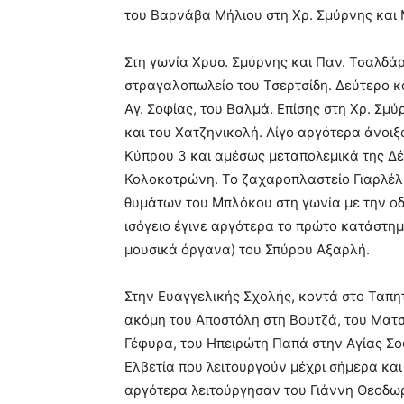
του Βαρνάβα Μήλιου στη Χρ. Σμύρνης και Μ.
Στη γωνία Χρυσ. Σμύρνης και Παν. Τσαλδά
στραγαλοπωλείο του Τσερτσίδη. Δεύτερο 
Αγ. Σοφίας, του Βαλμά. Επίσης στη Χρ. Σμ
και του Χατζηνικολή. Λίγο αργότερα άνοιξ
Κύπρου 3 και αμέσως μεταπολεμικά της Δ
Κολοκοτρώνη. Το ζαχαροπλαστείο Γιαρλέλ
θυμάτων του Μπλόκου στη γωνία με την οδό
ισόγειο έγινε αργότερα το πρώτο κατάστη
μουσικά όργανα) του Σπύρου Αξαρλή.
Στην Ευαγγελικής Σχολής, κοντά στο Ταπη
ακόμη του Αποστόλη στη Βουτζά, του Ματσ
Γέφυρα, του Ηπειρώτη Παπά στην Αγίας Σο
Ελβετία που λειτουργούν μέχρι σήμερα και
αργότερα λειτούργησαν του Γιάννη Θεοδωρ