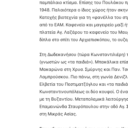
παμπάλαιο κτίσμα. Επίσης του Πουλάκου π
1948. Παλαιότερα ο ίδιος χώρος ήταν σκη
Κατοχής βιοτεχνία για τη «φανέλλα του σ
από το ΕΑΜ. Καφενείο και μαγειρείο μαζί 
πλατεία Αγ. Λαζάρου το καφενείο του Μαυρ
δίπλα στο σπίτι του Αρχιεπισκόπου, το ουζ
Στη Δωδεκανήσου (τώρα Κωνσταντιλιέρη)
(γνωστών ως «τα παιδιά»). Μπακάλικα επίσ
Μακαρώνα στη Χρυσ. Σμύρνης και Παν. Τσ
Λαμπρούσκου. Πιο πάνω, στη γωνία Δενιζλί
Ελβετία του Πεστιματζόγλου και «τα παιδιά
Κωνσταντινουπόλεως οι δύο κουφοί. Ο ένα
με τη Βυζαντίου. Μεταπολεμικά λειτούργησ
Επαμεινώνδα Σταυρόπουλου στην οδό Αγ. Σ
στη Μικράς Ασίας.