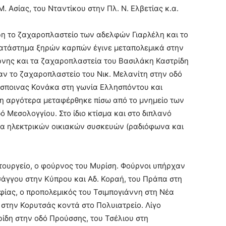
 Ασίας, του Νταντίκου στην Πλ. Ν. Ελβετίας κ.α.
ρη το ζαχαροπλαστείο των αδελφών Γιαρλέλη και το
κατάστημα ξηρών καρπών έγινε μεταπολεμικά στην
ύρνης και τα ζαχαροπλαστεία του Βασιλάκη Καστρίδη
αν το ζαχαροπλαστείο του Νικ. Μελανίτη στην οδό
έσποινας Κονάκα στη γωνία Ελλησπόντου και
η αργότερα μεταφέρθηκε πίσω από το μνημείο των
 Μεσολογγίου. Στο ίδιο κτίσμα και στο διπλανό
μα ηλεκτρικών οικιακών συσκευών (ραδιόφωνα και
τουργείο, ο φούρνος του Μυρίση. Φούρνοι υπήρχαν
άγγου στην Κύπρου και Αδ. Κοραή, του Πράπα στη
φίας, ο προπολεμικός του Τσιμπογιάννη στη Νέα
 στην Κορυτσάς κοντά στο Πολυιατρείο. Λίγο
ίδη στην οδό Προύσσης, του Τσέλιου στη