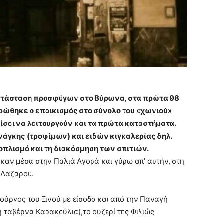
γκατάσταση προσφύγων στο Βύρωνα, στα πρώτα 98
ηρώθηκε ο εποικισμός στο σύνολο του «χωνιού»
χίσει να λειτουργούν και τα πρώτα καταστήματα.
άγκης (τροφίμων) και ειδών κιγκαλερίας δηλ.
ξοπλισμό και τη διακόσμηση των σπιτιών.
ηκαν μέσα στην Παλιά Αγορά και γύρω απ’ αυτήν, στη
υ Λαζάρου.
ούρνος του Ξινού με είσοδο και από την Παναγή
η ταβέρνα Καρακούλια),το ουζερί της Φιλιώς