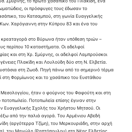
υσ. Σμύρνης, το πρώτο χασάπικο του Πλακίδη, ένα
ωματώδεις, οι πρόσφυγες τους έδωσαν το
ασάπικο, του Κατσαμπού, στη γωνία Ευαγγελικής
 Κων. Χαρόγιαννη στην Κύπρου 83 και ένα του
 κρεαταγορά στο Βύρωνα ήταν υπόθεση τριών –
υς περίπου 10 καταστήματα. Οι αδελφοί
ίας και στη Χρ. Σμύρνης, οι αδελφοί Λαμπρούσκοι
ογένειες Πλακίδη και Λουλούδη δύο στη Ν. Ελβετία.
ουστάσια στη Ζωοδ. Πηγή πάνω από το σημερινό τέρμα
ί στη Φορμίωνος και το χασάπικο του Ευστάθιου
ό Μεσολογγίου, ήταν ο φούρνος του Φαφούτη και στη
 ποτοπωλείο. Ποτοπωλεία επίσης έγιναν στην
ην Ευαγγελικής Σχολής του Χρήστου Μητσού. Οι
έξω από την παλιά αγορά. Του Αρμένιου Αβεδή
νίδη (αργότερρα Τζίμη), του Μερκουριάδη, στην αρχή
α), του Μανώλη (Ραπτόπουλου) στη Νέας Ελβετίας