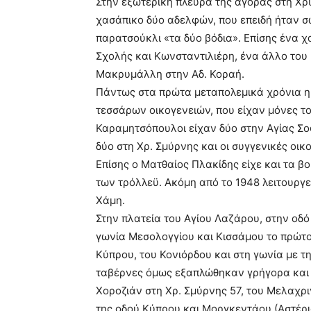
Στην εξωτερική πλευρά της αγοράς στη Χρ
χασάπικο δύο αδελφών, που επειδή ήταν σ
παρατσούκλι «τα δύο βόδια». Επίσης ένα χ
Σχολής και Κωνσταντιλιέρη, ένα άλλο του
Μακρυμάλλη στην Αδ. Κοραή.
Πάντως στα πρώτα μεταπολεμικά χρόνια η
τεσσάρων οικογενειών, που είχαν μόνες το
Καραμητσόπουλοι είχαν δύο στην Αγίας Σοφ
δύο στη Χρ. Σμύρνης και οι συγγενικές οικ
Επίσης ο Ματθαίος Πλακίδης είχε και τα β
των τρόλλεϋ. Ακόμη από το 1948 λειτουργε
Χάμη.
Στην πλατεία του Αγίου Λαζάρου, στην οδ
γωνία Μεσολογγίου και Κισσάμου το πρώτο
Κύπρου, του Κονιόρδου και στη γωνία με τ
ταβέρνες όμως εξαπλώθηκαν γρήγορα και 
Χοροζιάν στη Χρ. Σμύρνης 57, του Μελαχρι
της οδού Κύπρου και Μοργκεντάου (Αστέρι