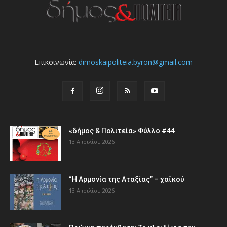
Επικοινωνία:
dimoskaipoliteia.byron@gmail.com
«δήμος & Πολιτεία» Φύλλο #44
13 Απριλίου 2026
“Η Αρμονία της Αταξίας” – χαϊκού
13 Απριλίου 2026