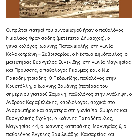
meaning
of
pain.
pornhun
Οι πρώτοι γιατροί του συνοικισμού ήταν ο παθολόγος
hd
porn
Νικόλαος Φραγκιάδης (μετέπειτα Δήμαρχος), ο
γυναικολόγος Ιωάννης Παπανικολής, στη γωνία
Κολοκοτρώνη – Συβρισαρίου, ο Νέστωρ Δημόπουλος, ο
μαιευτήρας Ευάγγελος Ευγενίδης, στη γωνία Μαγνησίας
και Προύσσης, ο παθολόγος Γκούμας και ο Νικ.
Παπαδημητριάδης. Ο Πεδιωτίδης, παθολόγος στην
Κρυστάλλη, ο Ιωάννης Ζαμάνης (πατέρας του
σημερινού γιατρού Ζαμάνη) παθολόγος στην Ανάληψη, ο
Ανδρέας Καραβελάκης, καρδιολόγος, αρχικά στο
Αναρρωτήριο και αργότερα στη γωνία Χρ. Σμύρνης και
Ευαγγελικής Σχολής, ο Ιωάννης Παπαδόπουλος,
Μαγνησίας 44, ο Ιωάννης Καπιτσάκης, Μαγνησίας 6, ο
παθολόγος Άγγελος Βασιλειάδης, Καισαρείας και