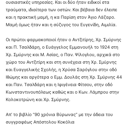
ουσιαστικές υπηρεσίες. Και οι δύο ήταν ειδικοί στα
τραύματα, ιδιαίτερα των οστών. Και βέβαια δεν έλειπε
και η πρακτική μαμή, η κα Παρίση στον Άγιο Λάζαρο.
Μαμή όμως ήταν και η σύζυγος του Ευγενίδη, Αιμιλία.
Οι πρώτοι φαρμακοποιοί ήταν ο Αντζιτίρης, Χρ. Σμύρνης
και Π. Τσαλδάρη, ο Ευάγγελος Εμμανουήλ το 1924 στη
Χρ. Σμύρνης και Μ. Ασίας, ο Παν. Ψίλογλου, αρχικά στο
χώρο του Αντζιτίρη και στη συνέχεια στη Χρ. Σμύρνης
και Ευαγγελικής Σχολής, η Χρύσα Σαρόγλου στην οδό
Ιθώμης και αργότερα ο Εμμ. Δουλάς στη Χρ. Σμύρνης 44
και Παν. Τσαλδάρη και η Ιφιγένεια Φίτσου, στην οδό
Κωνσταντινουπόλεως καθώς και ο Κων. Λάμπρου στην
Κολοκοτρώνη και Χρ. Σμύρνης.
Απ’ το βιβλίο “90 χρόνια Βύρωνας” με την άδεια του
συγγραφέως Απόστολου Κοκόλια