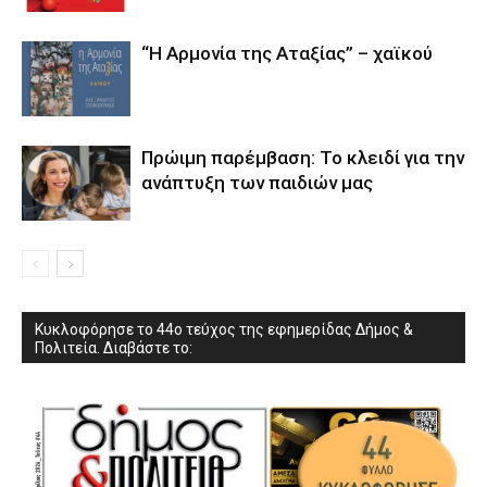
“Η Αρμονία της Αταξίας” – χαϊκού
Πρώιμη παρέμβαση: Το κλειδί για την
ανάπτυξη των παιδιών µας
Κυκλοφόρησε το 44ο τεύχος της εφημερίδας Δήμος &
Πολιτεία. Διαβάστε το: