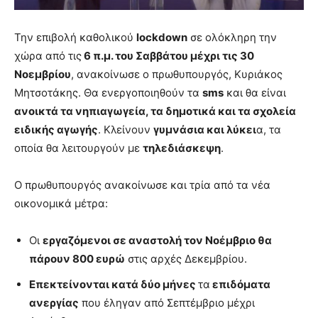
you
the
Την επιβολή καθολικού
lockdown
σε ολόκληρη την
meaning
of
χώρα από τις
6 π.μ. του Σαββάτου μέχρι τις 30
pain.
Νοεμβρίου
, ανακοίνωσε ο πρωθυπουργός, Κυριάκος
pornhun
Μητσοτάκης. Θα ενεργοποιηθούν τα
sms
και θα είναι
hd
ανοικτά τα νηπιαγωγεία, τα δημοτικά και τα σχολεία
porn
ειδικής αγωγής
. Κλείνουν
γυμνάσια και λύκει
α, τα
οποία θα λειτουργούν με
τηλεδιάσκεψη
.
Ο πρωθυπουργός ανακοίνωσε και τρία από τα νέα
οικονομικά μέτρα:
Οι
εργαζόμενοι σε αναστολή τον Νοέμβριο θα
πάρουν 800 ευρώ
στις αρχές Δεκεμβρίου.
Επεκτείνονται κατά δύο μήνες
τα
επιδόματα
ανεργίας
που έληγαν από Σεπτέμβριο μέχρι