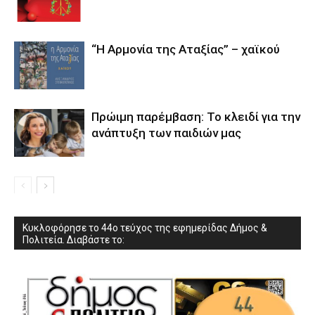
“Η Αρμονία της Αταξίας” – χαϊκού
Πρώιμη παρέμβαση: Το κλειδί για την
ανάπτυξη των παιδιών µας
Κυκλοφόρησε το 44ο τεύχος της εφημερίδας Δήμος &
Πολιτεία. Διαβάστε το: