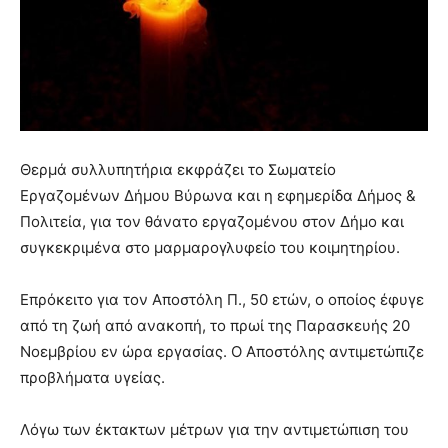
lyons
teaches
you
the
meaning
of
pain.
pornhun
Θερμά συλλυπητήρια εκφράζει το Σωματείο
hd
porn
Εργαζομένων Δήμου Βύρωνα και η εφημερίδα Δήμος &
Πολιτεία, για τον θάνατο εργαζομένου στον Δήμο και
συγκεκριμένα στο μαρμαρογλυφείο του κοιμητηρίου.
Επρόκειτο για τον Αποστόλη Π., 50 ετών, ο οποίος έφυγε
από τη ζωή από ανακοπή, το πρωί της Παρασκευής 20
Νοεμβρίου εν ώρα εργασίας. Ο Αποστόλης αντιμετώπιζε
προβλήματα υγείας.
Λόγω των έκτακτων μέτρων για την αντιμετώπιση του