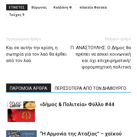
ΕΤΙΚΕΤΕΣ
Βύρωνας
Καλδάνη Φ.
πλατεία Φατσεά
Τεύχος 9
Προηγούμενο άρθρο
Επόμενο άρθρο
Και σε αυτήν την κρίση, η
Π. ΑΝΑΣΤΟΥΛΗΣ: Ο Δήµος θα
σωτηρία για τον λαό θα έρθει
πρέπει να ασκεί κοινωνική
από τον λαό
και όχι επιχειρηµατική/
φοροµπηχτική πολιτική
ΠΑΡΟΜΟΙΑ ΑΡΘΡΑ
ΠΕΡΙΣΣΟΤΕΡΑ ΑΠΟ ΤΟΝ ΔΗΜΙΟΥΡΓΟ
«δήμος & Πολιτεία» Φύλλο #44
“Η Αρμονία της Αταξίας” – χαϊκού