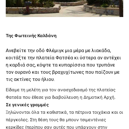
meaning
of
pain.
pornhun
hd
porn
Της Φωτεινής Καλδάνη
Ανεβείτε την οδό Φλέµιγκ µια µέρα µε λιακάδα,
κοιτάξτε την πλατεία Φατσέα κι ύστερα αν αντέχει
η καρδιά σας, κόψτε τα κυπαρίσσια που τρυπάνε
τον ουρανό και τους βραχυχίτωνες που παίζουν µε
τις ακτίνες του ήλιου.
Είδαμε τη μελέτη για τον ανασχεδιασμό της πλατείας
Φατσέα που έθεσε για διαβούλευση η Δημοτική Αρχή.
Σε γενικές γραμμές
Ξηλώνονται όλα τα καθιστικά, τα πέτρινα τοιχάκια και οι
πέργκολες. Στη θέση τους θα μπουν τσιμεντένιες
κερκίδες (περίπου σαν αυτές που υπάρχουν στην