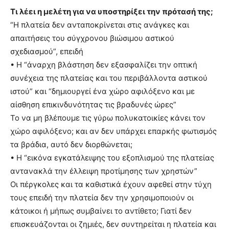
Τι λέει η μελέτη για να υποστηρίξει την πρότασή της;
“Η πλατεία δεν ανταποκρίνεται στις ανάγκες και
απαιτήσεις του σύγχρονου βιώσιμου αστικού
σχεδιασμού”, επειδή
• Η “άναρχη βλάστηση δεν εξασφαλίζει την οπτική
συνέχεια της πλατείας και του περιβάλλοντα αστικού
ιστού” και “δημιουργεί ένα χώρο αφιλόξενο και με
αίσθηση επικινδυνότητας τις βραδυνές ώρες”
Το να μη βλέπουμε τις γύρω πολυκατοικίες κάνει τον
χώρο αφιλόξενο; και αν δεν υπάρχει επαρκής φωτισμός
τα βράδια, αυτό δεν διορθώνεται;
• Η “εικόνα εγκατάλειψης του εξοπλισμού της πλατείας
αντανακλά την έλλειψη προτίμησης των χρηστών”
Οι πέργκολες και τα καθιστικά έχουν αφεθεί στην τύχη
τους επειδή την πλατεία δεν την χρησιμοποιούν οι
κάτοικοι ή μήπως συμβαίνει το αντίθετο; Γιατί δεν
επισκευάζονται οι ζημιές, δεν συντηρείται η πλατεία και