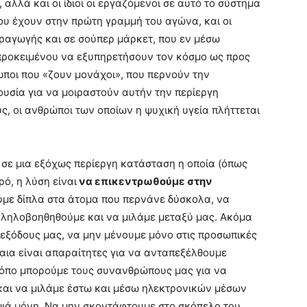
αλλά και οι ίδιοι οι εργαζόμενοι σε αυτό το σύστημα
υ έχουν στην πρώτη γραμμή του αγώνα, και οι
ραγωγής και σε σούπερ μάρκετ, που εν μέσω
προκειμένου να εξυπηρετήσουν τον κόσμο ως προς
ρωποι που «ζουν μονάχοι», που περνούν την
υσία για να μοιραστούν αυτήν την περίεργη
ς, οι ανθρώποι των οποίων η ψυχική υγεία πλήττεται
 σε μια εξόχως περίεργη κατάσταση η οποία (όπως
ρό, η λύση είναι
να επικεντρωθούμε στην
με δίπλα στα άτομα που περνάνε δύσκολα, να
λληλοβοηθηθούμε και να μιλάμε μεταξύ μας. Ακόμα
ες εξόδους μας, να μην μένουμε μόνο στις προσωπικές
αια είναι απαραίτητες για να ανταπεξέλθουμε
ρόπο μπορούμε τους συνανθρώπους μας για να
 και να μιλάμε έστω και μέσω ηλεκτρονικών μέσων
μιά μόνη. Να μην σκοντάφτουμε στο σκόπελο του