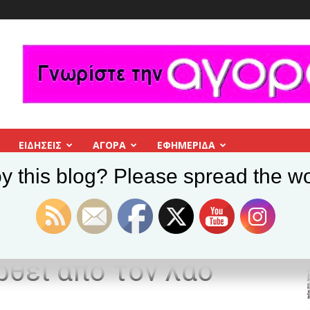
ΕΙΔΗΣΕΙΣ
ΑΓΟΡΑ
ΕΦΗΜΕΡΊΔΑ
y this blog? Please spread the wo
κρίση, η σωτηρία για τον λαό θα έρθει...
ν κρίση, η σωτηρία
ρθει από τον λαό