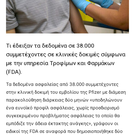
lyons
teaches
you
the
meaning
of
pain.
Τι έδειξαν τα δεδομένα σε 38.000
pornhun
hd
συμμετέχοντες σε κλινικές δοκιμές σύμφωνα
porn
με την υπηρεσία Τροφίμων και Φαρμάκων
(FDA).
Τα δεδομένα ασφαλείας από 38.000 συμμετέχοντες
στην κλινική δοκιμή του εμβολίου της Pfizer με διάμεση
παρακολούθηση διάρκειας δύο μηνών «υποδηλώνουν
ένα ευνοϊκό προφίλ ασφάλειας, χωρίς προσδιορισμό
συγκεκριμένου προβλήματος ασφάλειας το οποίο θα
εμπόδιζε την άδεια έκτακτης ανάγκης», γράφουν οι
ειδικοί της FDA σε αναφορά που δημοσιοποιήθηκε δύο