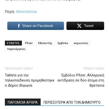
Πηγή:
AthensVoice
Share on Facebook
Tweet
ΕΤΙΚΕΤΕΣ
Pfizer
Εθελοντής
Εμβόλιο
κορωνοϊός
παρενέργειες
Προηγούμενο άρθρο
Επόμενο άρθρο
Tablets για την
Εμβόλιο Pfizer: Αλλεργική
τηλεκπαίδευση προμηθεύτηκε
αντίδραση σε δύο άτομα στη
ο Δήμος Βύρωνα
Βρετανία
ΠΑΡΟΜΟΙΑ ΑΡΘΡΑ
ΠΕΡΙΣΣΟΤΕΡΑ ΑΠΟ ΤΟΝ ΔΗΜΙΟΥΡΓΟ