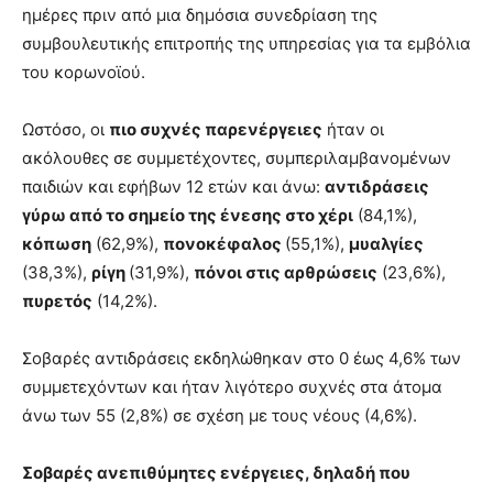
ημέρες πριν από μια δημόσια συνεδρίαση της
συμβουλευτικής επιτροπής της υπηρεσίας για τα εμβόλια
του κορωνοϊού.
Ωστόσο, οι
πιο συχνές παρενέργειες
ήταν οι
ακόλουθες σε συμμετέχοντες, συμπεριλαμβανομένων
παιδιών και εφήβων 12 ετών και άνω:
αντιδράσεις
γύρω από το σημείο της ένεσης στο χέρι
(84,1%),
κόπωση
(62,9%),
πονοκέφαλος
(55,1%),
μυαλγίες
(38,3%),
ρίγη
(31,9%),
πόνοι στις αρθρώσεις
(23,6%),
πυρετός
(14,2%).
Σοβαρές αντιδράσεις εκδηλώθηκαν στο 0 έως 4,6% των
συμμετεχόντων και ήταν λιγότερο συχνές στα άτομα
άνω των 55 (2,8%) σε σχέση με τους νέους (4,6%).
Σοβαρές ανεπιθύμητες ενέργειες, δηλαδή που