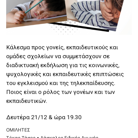
lyons
teaches
you
the
meaning
of
pain.
Κάλεσμα προς γονείς, εκπαιδευτικούς και
pornhun
hd
ομάδες σχολείων να συμμετάσχουν σε
porn
διαδικτυακή εκδήλωση για τις κοινωνικές,
ψυχολογικές και εκπαιδευτικές επιπτώσεις
του εγκλεισμού και της τηλεκπαίδευσης.
Ποιος είναι ο ρόλος των γονέων και των
εκπαιδευτικών.
Δευτέρα 21/12 & ώρα 19.30
ΟΜΙΛΗΤΕΣ
Tόκας Τάσος • Δάσκαλος Ειδικής Αγωγής,