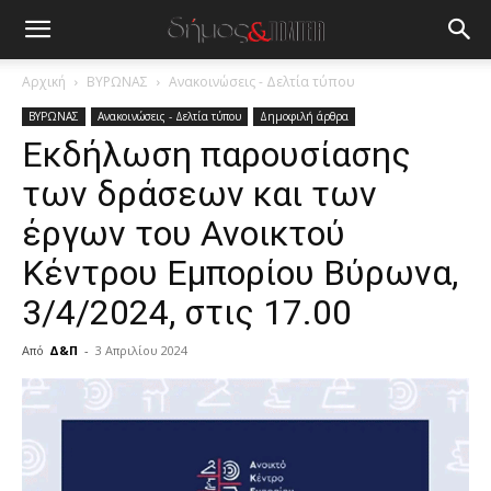
Αρχική
ΒΥΡΩΝΑΣ
Ανακοινώσεις - Δελτία τύπου
ΒΥΡΩΝΑΣ
Ανακοινώσεις - Δελτία τύπου
Δημοφιλή άρθρα
Εκδήλωση παρουσίασης
των δράσεων και των
έργων του Ανοικτού
Κέντρου Εμπορίου Βύρωνα,
3/4/2024, στις 17.00
Από
Δ&Π
-
3 Απριλίου 2024
blonde
lesbians
very
hot
cam