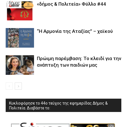
«δήμος & Πολιτεία» Φύλλο #44
“Η Αρμονία της Αταξίας” – χαϊκού
Πρώιμη παρέμβαση: Το κλειδί για την
ανάπτυξη των παιδιών µας
Κυκλοφόρησε το 44ο τεύχος της εφημερίδας Δήμος &
Πολιτεία. Διαβάστε το: