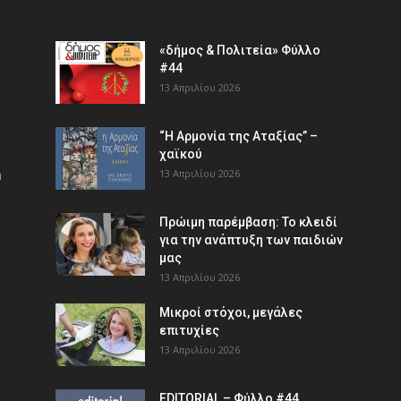
«δήμος & Πολιτεία» Φύλλο
#44
13 Απριλίου 2026
“Η Αρμονία της Αταξίας” –
χαϊκού
m
13 Απριλίου 2026
Πρώιμη παρέμβαση: Το κλειδί
για την ανάπτυξη των παιδιών
µας
13 Απριλίου 2026
Μικροί στόχοι, μεγάλες
επιτυχίες
13 Απριλίου 2026
EDITORIAL – Φύλλο #44