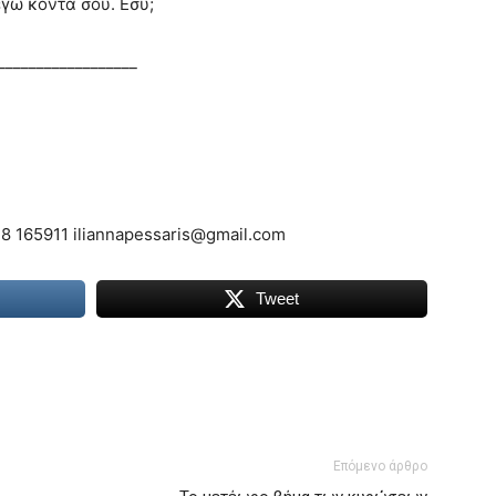
εγώ κοντά σου. Εσύ;
__________________
8 165911 iliannapessaris@gmail.com
Tweet
Επόμενο άρθρο