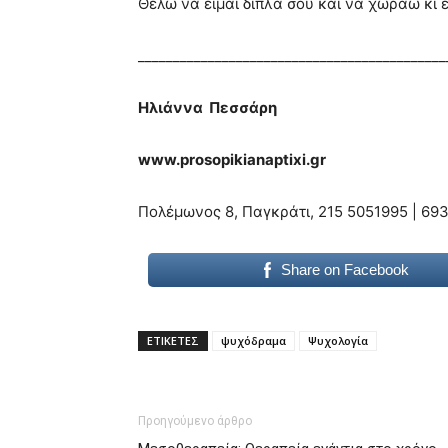
Θέλω να είμαι δίπλα σου και να χωράω κι 
____________________________________________
Ηλιάννα Πεσσάρη
www.prosopikianaptixi.gr
Πολέμωνος 8, Παγκράτι, 215 5051995 | 693
Share on Facebook
ΕΤΙΚΕΤΕΣ
ψυχόδραμα
Ψυχολογία
Προηγούμενο άρθρο