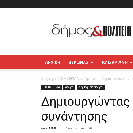
Δήμος
και
Πολιτεία
Βύρωνας
–
Καισαριανή
–
ΑΡΧΙΚΉ
ΒΥΡΩΝΑΣ
ΚΑΙΣΑΡΙΑΝΗ
Παγκράτι
Αρχική
ΕΦΗΜΕΡΙΔΑ
Άρθρα
Δημιουργώντας έ
ΕΦΗΜΕΡΙΔΑ
Άρθρα
Δημοφιλή άρθρα
Δημιουργώντας 
συνάντησης
Από
Δ&Π
-
27 Δεκεμβρίου 2020