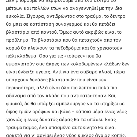
Δεν μπορούμε να περιμένουμε από ένα δέντρο 20
μέτρων και πολλών ετών να αναγεννηθεί με την ίδια
ευκολία. Σίγουρα, αντιδρώντας στο τραύμα, το δέντρο
θα μπει σε κατάσταση συναγερμού και θα πετάξει
βλαστάρια από παντού. Όμως αυτό ακριβώς είναι το
πρόβλημα. Τα βλαστάρια που θα πεταχτούν από τον
κορμό θα κλείνουν τα πεζοδρόμια και θα χρειαστούν
πάλι κλάδεμα. Όσο για τις «τούφες» που θα
εμφανιστούν στις άκρες των κολοβωμένων κλάδων δεν
είναι ένδειξη υγείας. Αντί για ένα στιβαρό κλαδί, τώρα
υπάρχουν δεκάδες βλασταριών που είναι μεν
περισσότερα, αλλά είναι όλα πιο λεπτά κι πολύ πιο
αδύναμα από τον κλάδο που αντικατέστησαν. Και,
φυσικά, δε θα υπάρξει αμπελουργός να τα στηρίξει σε
ύψος τριών ορόφων και βάλε – κάποια μέρα ένας νέος
χιονιάς ή ένας δυνατός αέρας θα τα σπάσει. Ένας
τραυματισμός, ένα σπασμένο αυτοκίνητο θα είναι
αρκετά για ν’ αρχίσει ένας νέος κύκλος άγριας κοπής,