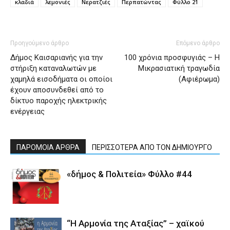
κλαδιά
λεμονιές
Νερατζιές
Περπατώντας
Φύλλο 21
Προηγούμενο άρθρο
Επόμενο άρθρο
Δήμος Καισαριανής για την
100 χρόνια προσφυγιάς – Η
στήριξη καταναλωτών με
Μικρασιατική τραγωδία
χαμηλά εισοδήματα οι οποίοι
(Αφιέρωμα)
έχουν αποσυνδεθεί από το
δίκτυο παροχής ηλεκτρικής
ενέργειας
ΠΑΡΟΜΟΙΑ ΑΡΘΡΑ
ΠΕΡΙΣΣΟΤΕΡΑ ΑΠΟ ΤΟΝ ΔΗΜΙΟΥΡΓΟ
«δήμος & Πολιτεία» Φύλλο #44
“Η Αρμονία της Αταξίας” – χαϊκού