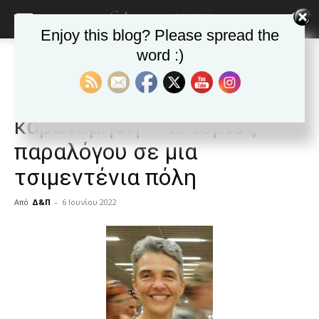
Enjoy this blog? Please spread the
word :)
Αρχική
ΕΦΗΜΕΡΙΔΑ
Άρθρα
ΕΦΗΜΕΡΙΔΑ
Άρθρα
Δημοφιλή άρθρα
Κλάδεμα, μπόλιασμα,
καρατόμηση – ιστορίες
παραλόγου σε μια
τσιμεντένια πόλη
Από
Δ&Π
-
6 Ιουνίου 2022
blonde
lesbians
very
hot
cam
show.
desi
xxx