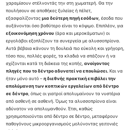
χαραμίσουν στέλνοντάς την στη χωματερή. Θα την
πουλήσουν σε αποθήκες ξυλείας ή πέλετ,
εξασφαλίζοντας
μια δεύτερη πηγή εσόδων,
έσοδα που
αυξάνονται όσο βαθύτερο είναι το κόψιμο. Επιπλέον, για
εξοικονόμηση χρόνου
(άρα και μεροκάματων) οι
εργολάβοι εξοπλίζουν τα συνεργεία με αλυσσοπρίονα.
Αυτά βέβαια κάνουν τη δουλειά πιο εύκολη και γρήγορη,
τόσο που, πολλές φορές, τα κλαδιά να σπάζουν ή να
σχίζονται κατά τη διάκεια της κοπής,
ανοίγοντας
πληγές που το δέντρο αδυνατεί να επουλώσει.
Και να
ήταν μόνο αυτό –
η διεθνής πρακτική επιβάλει την
απολύμανση των κοπτικών εργαλείων από δέντρο
σε δέντρο
, όπως οι γιατροί απολυμαίνουν τα νυστέρια
από ασθενή σε ασθενή. Όμως τα αλυσσοπρίονα είναι
αδύνατον να απολυμανθούν. Έτσι, καθώς
χρησιμοποιούνται από δέντρο σε δέντρο, μεταφέρουν
παθογόνους μικροοργανισμούς μολύνοντας γειτονιές