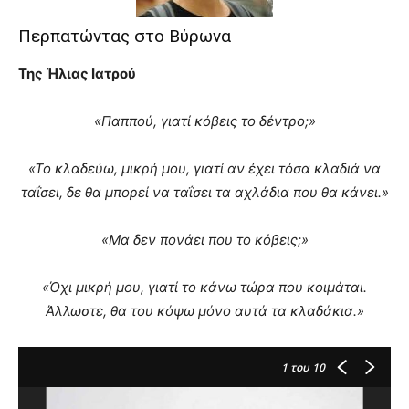
brandi
Περπατώντας στο Βύρωνα
lyons
teaches
Της Ήλιας Ιατρού
you
the
meaning
«Παππού, γιατί κόβεις το δέντρο;»
of
pain.
«Το κλαδεύω, μικρή μου, γιατί αν έχει τόσα κλαδιά να
pornhun
hd
ταΐσει, δε θα μπορεί να ταΐσει τα αχλάδια που θα κάνει.»
porn
«Μα δεν πονάει που το κόβεις;»
«Όχι μικρή μου, γιατί το κάνω τώρα που κοιμάται.
Άλλωστε, θα του κόψω μόνο αυτά τα κλαδάκια.»
1
του 10