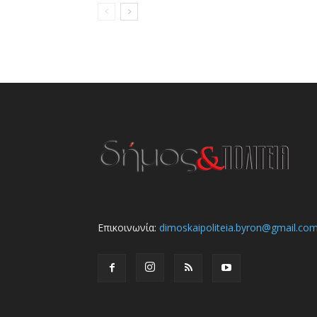
Επικοινωνία:
dimoskaipoliteia.byron@gmail.co