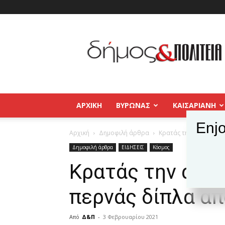
Δήμος
και
Πολιτεία
Βύρωνας
–
Καισαριανή
–
ΑΡΧΙΚΉ
ΒΥΡΩΝΑΣ
ΚΑΙΣΑΡΙΑΝΗ
Παγκράτι
Enjo
Αρχική
Δημοφιλή άρθρα
Κρατάς την αναπνοή σ
Δημοφιλή άρθρα
ΕΙΔΗΣΕΙΣ
Κόσμος
Κρατάς την ανα
περνάς δίπλα απ
Από
Δ&Π
-
3 Φεβρουαρίου 2021