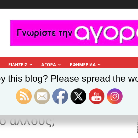
ΕΙΔΗΣΕΙΣ
ΑΓΟΡΑ
ΕΦΗΜΕΡΊΔΑ
y this blog? Please spread the wo
ου όταν περνάς δίπλα από άλλους;
πνοή σου όταν
ό άλλους;