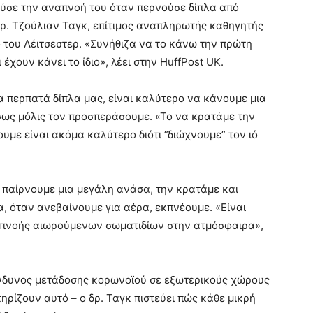
τούσε την αναπνοή του όταν περνούσε δίπλα από
 δρ. Τζούλιαν Ταγκ, επίτιμος αναπληρωτής καθηγητής
ο του Λέιτσεστερ. «Συνήθιζα να το κάνω την πρώτη
έχουν κάνει το ίδιο», λέει στην HuffPost UK.
α περπατά δίπλα μας, είναι καλύτερο να κάνουμε μια
ως μόλις τον προσπεράσουμε. «Το να κρατάμε την
με είναι ακόμα καλύτερο διότι ”διώχνουμε” τον ιό
– παίρνουμε μια μεγάλη ανάσα, την κρατάμε και
, όταν ανεβαίνουμε για αέρα, εκπνέουμε. «Είναι
σπνοής αιωρούμενων σωματιδίων στην ατμόσφαιρα»,
κίνδυνος μετάδοσης κορωνοϊού σε εξωτερικούς χώρους
τηρίζουν αυτό – ο δρ. Ταγκ πιστεύει πώς κάθε μικρή