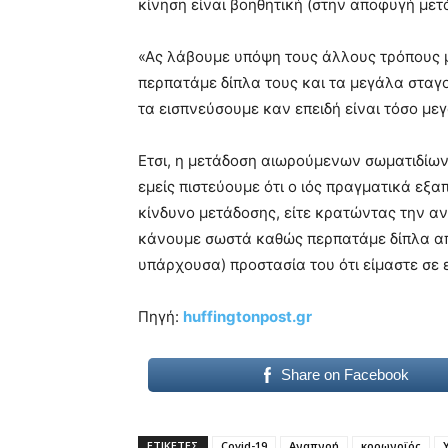
κίνηση είναι βοηθητική (στην αποφυγή μετ
«Ας λάβουμε υπόψη τους άλλους τρόπους 
περπατάμε δίπλα τους και τα μεγάλα σταγ
τα εισπνεύσουμε καν επειδή είναι τόσο μεγ
Ετσι, η μετάδοση αιωρούμενων σωματιδίων 
εμείς πιστεύουμε ότι ο ιός πραγματικά εξα
κίνδυνο μετάδοσης, είτε κρατώντας την α
κάνουμε σωστά καθώς περπατάμε δίπλα από
υπάρχουσα) προστασία του ότι είμαστε σε 
Πηγή:
huffingtonpost.gr
Share on Facebook
ΕΤΙΚΕΤΕΣ
Covid-19
Αναπνοή
κορωνοϊός