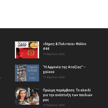
«δήμος & Πολιτεία» Φύλλο
#44
13 Απριλίου 2026
“Η Αρμονία της Αταξίας” –
χαϊκού
m
13 Απριλίου 2026
Πρώιμη παρέμβαση: Το κλειδί
για την ανάπτυξη των παιδιών
µας
13 Απριλίου 2026