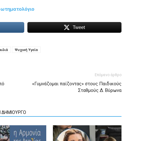
ρωτηματολόγιο
Tweet
αιδιά
Ψυχική Υγεία
Επόμενο άρθρο
πό
«Γυμνάζομαι παίζοντας» στους Παιδικούς
Σταθμούς Δ. Βύρωνα
Ν ΔΗΜΙΟΥΡΓΟ