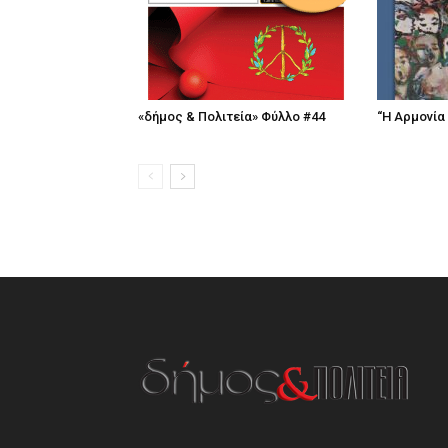
«δήμος & Πολιτεία» Φύλλο #44
“Η Αρμονία