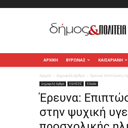
Δήμος
και
Πολιτεία
Βύρωνας
–
Καισαριανή
–
ΑΡΧΙΚΉ
ΒΥΡΩΝΑΣ
ΚΑΙΣΑΡΙΑΝΗ
Παγκράτι
Αρχική
Δημοφιλή άρθρα
Έρευνα: Επιπτώσεις τη
Δημοφιλή άρθρα
ΕΙΔΗΣΕΙΣ
Ελλαδα
Έρευνα: Επιπτώσ
στην ψυχική υγε
προσχολικής ηλ