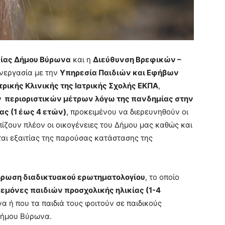
είας Δήμου Βύρωνα
και η
Διεύθυνση Βρεφικών –
νεργασία με την
Υπηρεσία Παιδιών και Εφήβων
ρικής Κλινικής της Ιατρικής Σχολής ΕΚΠΑ
,
ων περιοριστικών μέτρων λόγω της πανδημίας στην
ας (1 έως 4 ετών)
, προκειμένου να διερευνηθούν οι
πίζουν πλέον οι οικογένειες του Δήμου μας καθώς και
αι εξαιτίας της παρούσας κατάστασης της
ήρωση διαδικτυακού ερωτηματολογίου
, το οποίο
δεμόνες παιδιών προσχολικής ηλικίας (1-4
α ή που τα παιδιά τους φοιτούν σε παιδικούς
Δήμου Βύρωνα.