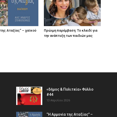
 της Αταξίας” – χαϊκού
Πρώιμη παρέμβαση: Το κλειδί για
την ανάπτυξη των παιδιών µας
«δήμος & Πολιτεία» Φύλλο
#44
13 Απριλίου 2026
“Η Αρμονία της Αταξίας” –