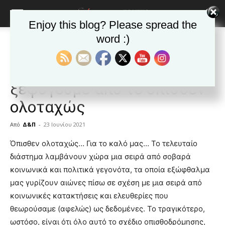
Enjoy this blog? Please spread the
word :)
Αρχική
ΕΦΗΜΕΡΙΔΑ
Άρθρα
ΕΦΗΜΕΡΙΔΑ
Άρθρα
Δημοφιλή άρθρα
Πρόσω ολοταχώς, για να
ξεφύγουμε από το όπισθεν
ολοταχώς
Από
Δ&Π
-
23 Ιουνίου 2021
blonde
Όπισθεν ολοταχώς… Για το καλό μας… Το τελευταίο
lesbians
διάστημα λαμβάνουν χώρα μια σειρά από σοβαρά
very
κοινωνικά και πολιτικά γεγονότα, τα οποία εξώφθαλμα
hot
μας γυρίζουν αιώνες πίσω σε σχέση με μια σειρά από
cam
show.
κοινωνικές κατακτήσεις και ελευθερίες που
desi
xxx
θεωρούσαμε (αφελώς) ως δεδομένες. Το τραγικότερο,
brandi
ωστόσο, είναι ότι όλο αυτό το σχέδιο οπισθοδρόμησης,