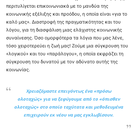
lyons
περιτυλίγεται επικοινωνιακά με το μανδύα της
teaches
κοινωνικής εξέλιξης και προόδου, η οποία είναι «για το
you
the
καλό μας». Διαστροφή της πραγματικότητας και του
meaning
λόγου, για τη διασφάλιση μιας ελάχιστης κοινωνικής
of
συναίνεσης. Όσο ομορφότερα τα λόγια που μας λένε,
pain.
τόσο χειροτερεύει η ζωή μας! Ζούμε μια σύγκρουση του
pornhun
hd
«λογικού» και του «παράλογου», η οποία εκφράζει τη
porn
σύγκρουση του δυνατού με τον αδύνατο αυτής της
κοινωνίας.
Χρειαζόμαστε επειγόντως ένα «πρόσω
ολοταχώς» για να ξεφύγουμε από το «όπισθεν
ολοταχώς» στο οποίο ταχύτατα και μεθοδευμένα
επιχειρούν εκ νέου να μας εγκλωβίσουν.