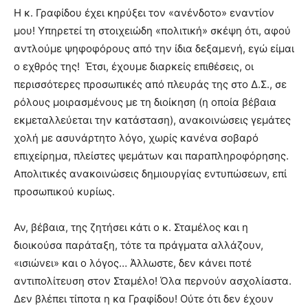
Η κ. Γραφίδου έχει κηρύξει τον «ανένδοτο» εναντίον
μου! Υπηρετεί τη στοιχειώδη «πολιτική» σκέψη ότι, αφού
αντλούμε ψηφοφόρους από την ίδια δεξαμενή, εγώ είμαι
ο εχθρός της! Έτσι, έχουμε διαρκείς επιθέσεις, οι
περισσότερες προσωπικές από πλευράς της στο Δ.Σ., σε
ρόλους μοιρασμένους με τη διοίκηση (η οποία βέβαια
εκμεταλλεύεται την κατάσταση), ανακοινώσεις γεμάτες
χολή με ασυνάρτητο λόγο, χωρίς κανένα σοβαρό
επιχείρημα, πλείστες ψεμάτων και παραπληροφόρησης.
Απολιτικές ανακοινώσεις δημιουργίας εντυπώσεων, επί
προσωπικού κυρίως.
Αν, βέβαια, της ζητήσει κάτι ο κ. Σταμέλος και η
διοικούσα παράταξη, τότε τα πράγματα αλλάζουν,
«ισιώνει» και ο λόγος… Άλλωστε, δεν κάνει ποτέ
αντιπολίτευση στον Σταμέλο! Όλα περνούν ασχολίαστα.
Δεν βλέπει τίποτα η κα Γραφίδου! Ούτε ότι δεν έχουν