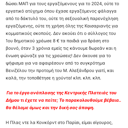
δώσει ΜΑΠ για τους εργαζόμενους για το 2024, ούτε το
εργατικό ατύχημα όπου έχασε εργαζόμενος φάλαγγα
από το δάκτυλό του, ούτε τη σεξουαλική παρενόχληση
εργαζόμενης, ούτε τη χρήση όλης της Καισαριανής για
κομματικούς σκοπούς. Δεν ακούει ότι ο σύλλογος του
1ου δημοτικού χρέωσε 8 € τα παιδιά για δράση στο
βουνό, όταν 3 χρόνια εμείς τις κάνουμε δωρεάν και η
ένωση φώναζε για τις χρεώσεις! Δεν άκουσε για το
ψήφισμα για να αφαιρέσουν από το συγκρότημα
Βενιζέλου την προτομή του Μ. Αλεξάνδρου γιατί, και
καλά, την τοποθέτησε η χούντα! κλπ. κλπ. κλπ.
Για το έργο ανάπλασης της Κεντρικής Πλατειάς του
Δήμου τι έχετε να πείτε; Το παρακολουθούμε βέβαια..
θα θέλαμε όμως και την δική σας άποψη.
Η Πλας ντε λα Κονκόρντ στο Παρίσι, είμαι σίγουρος,