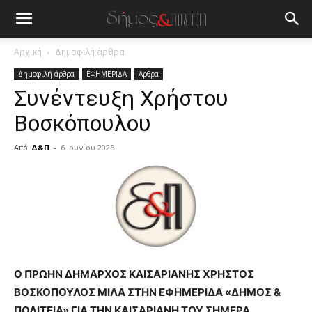
Αρχική
Δημοφιλή άρθρα
Δημοφιλή άρθρα
ΕΦΗΜΕΡΙΔΑ
Άρθρα
Συνέντευξη Χρήστου
Βοσκόπουλου
Από
Δ&Π
-
6 Ιουνίου 2025
blonde
lesbians
very
hot
cam
show.
desi
xxx
Ο ΠΡΩΗΝ ΔΗΜΑΡΧΟΣ ΚΑΙΣΑΡΙΑΝΗΣ ΧΡΗΣΤΟΣ
brandi
lyons
ΒΟΣΚΟΠΟΥΛΟΣ ΜΙΛΑ ΣΤΗΝ ΕΦΗΜΕΡΙΔΑ «ΔΗΜΟΣ &
teaches
ΠΟΛΙΤΕΙΑ» ΓΙΑ ΤΗΝ ΚΑΙΣΑΡΙΑΝΗ ΤΟΥ ΣΗΜΕΡΑ