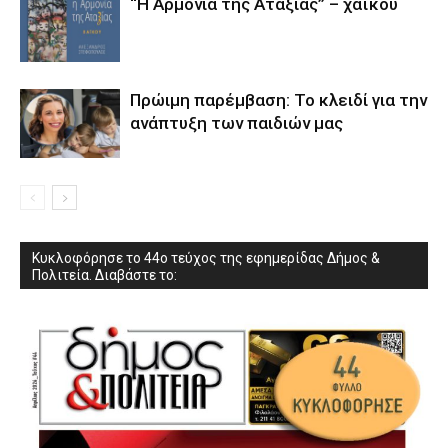
“Η Αρμονία της Αταξίας” – χαϊκού
Πρώιμη παρέμβαση: Το κλειδί για την
ανάπτυξη των παιδιών µας
Κυκλοφόρησε το 44ο τεύχος της εφημερίδας Δήμος &
Πολιτεία. Διαβάστε το: