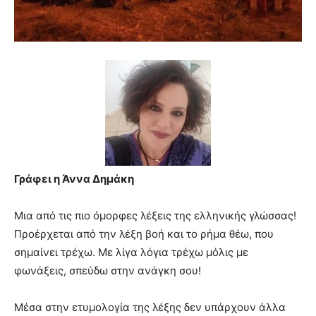
meaning
of
pain.
pornhun
hd
porn
Γράφει η Άννα Δημάκη
Μια από τις πιο όμορφες λέξεις της ελληνικής γλώσσας!
Προέρχεται από την λέξη βοή και το ρήμα θέω, που
σημαίνει τρέχω. Με λίγα λόγια τρέχω μόλις με
φωνάξεις, σπεύδω στην ανάγκη σου!
Μέσα στην ετυμολογία της λέξης δεν υπάρχουν άλλα