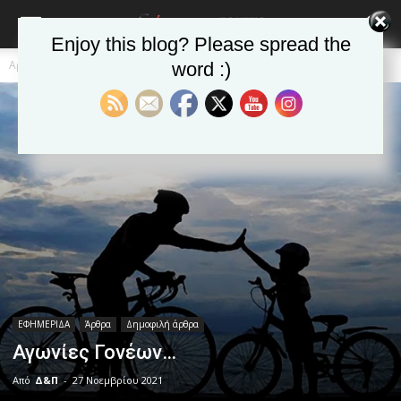
Enjoy this blog? Please spread the
Αρχική
ΕΦΗΜΕΡΙΔΑ
Άρθρα
word :)
ΕΦΗΜΕΡΙΔΑ
Άρθρα
Δημοφιλή άρθρα
Αγωνίες Γονέων…
Από
Δ&Π
-
27 Νοεμβρίου 2021