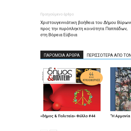
meaning
of
pain.
Προηγούμενο άρθρο
pornhun
Χριστουγεννιάτικη βοήθεια του Δήμου Βύρων
hd
προς την πυρόπληκτη κοινότητα Παππάδων,
porn
στη Βόρεια Εύβοια
ΠΑΡΟΜΟΙΑ ΑΡΘΡΑ
ΠΕΡΙΣΣΟΤΕΡΑ ΑΠΟ ΤΟ
«δήμος & Πολιτεία» Φύλλο #44
“Η Αρμονία