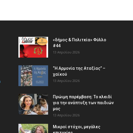
«δήμος & Πολιτεία» Φύλλο
#44
13 Απριλίου 2026
“Η Αρμονία της Αταξίας” –
χαϊκού
m
13 Απριλίου 2026
Πρώιμη παρέμβαση: Το κλειδί
για την ανάπτυξη των παιδιών
µας
13 Απριλίου 2026
Μικροί στόχοι, μεγάλες
επιτυχίες