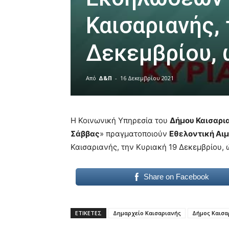
Καισαριανής, 
Δεκεμβρίου, 
Από
Δ&Π
-
16 Δεκεμβρίου 2021
blonde
lesbians
Η Κοινωνική Υπηρεσία του
Δήμου Καισαρι
very
hot
Σάββας
» πραγματοποιούν
Εθελοντική Αι
cam
Καισαριανής, την Κυριακή 19 Δεκεμβρίου, 
show.
desi
xxx
brandi
Share on Facebook
lyons
teaches
you
ΕΤΙΚΕΤΕΣ
Δημαρχείο Καισαριανής
Δήμος Καισα
the