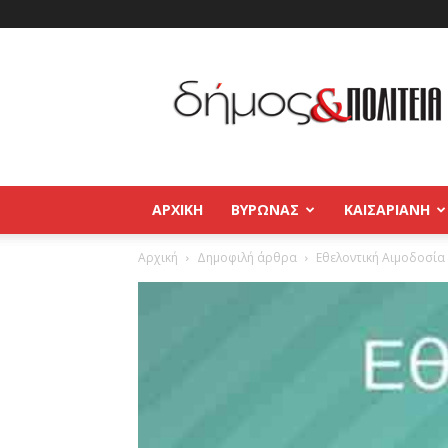
Δήμος
και
Πολιτεία
Βύρωνας
–
Καισαριανή
–
ΑΡΧΙΚΉ
ΒΥΡΩΝΑΣ
ΚΑΙΣΑΡΙΑΝΗ
Παγκράτι
Αρχική
Δημοφιλή άρθρα
Εθελοντική Αιμοδοσία