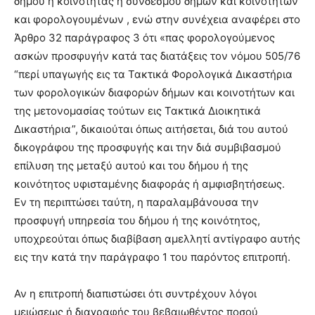
δήμου ή κοινότητας ή συνδέσμου δήμων και κοινοτήτων
και φορολoγουμένων , ενώ στην συνέχεια αναφέρει στο
Άρθρο 32 παράγραφος 3 ότι «πας φορολογούμενος
ασκών προσφυγήν κατά τας διατάξεις τον νόμου 505/76
“περί υπαγωγής εις τα Τακτικά Φορολογικά Δικαστήρια
των φορολογικών διαφορών δήμων και κοινοτήτων και
της μετονομασίας τούτων εις Τακτικά Διοικητικά
Δικαστήρια”, δικαιούται όπως αιτήσεται, διά του αυτού
δικογράφου της προσφυγής και την διά συμβιβασμού
επίλυση της μεταξύ αυτού και του δήμου ή της
κοινότητος υφισταμένης διαφοράς ή αμφισβητήσεως.
Εν τη περιπτώσει ταύτη, η παραλαμβάνουσα την
προσφυγή υπηρεσία του δήμου ή της κοινότητος,
υποχρεούται όπως διαβίβαση αμελλητί αντίγραφο αυτής
εις την κατά την παράγραφο 1 του παρόντος επιτροπή.
Αν η επιτροπή διαπιστώσει ότι συντρέχουν λόγοι
μειώσεως ή διαγραφής του βεβαιωθέντος ποσού