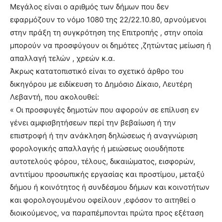
lesbians
Μεγάλος είναι ο αριθμός των δήμων που δεν
very
εφαρμόζουν το νόμο 1080 της 22/22.10.80, αρνούμενοι
hot
στην πράξη τη συγκρότηση της Επιτροπής , στην οποία
cam
μπορούν να προσφύγουν οι δημότες ,ζητώντας μείωση ή
show.
desi
xxx
απαλλαγή τελών , χρεών κ.α.
brandi
Άκρως κατατοπιστικό είναι το σχετικό άρθρο του
lyons
δικηγόρου με ειδίκευση το Δημόσιο Δίκαιο, Λευτέρη
teaches
Λεβαντή, που ακολουθεί:
you
« Οι προσφυγές δημοτών που αφορούν σε επίλυση εν
the
meaning
γένει αμφισβητήσεων περί την βεβαίωση ή την
of
επιστροφή ή την ανάκληση δηλώσεως ή αναγνώριση
pain.
φορολογικής απαλλαγής ή μειώσεως οιουδήποτε
pornhun
αυτοτελούς φόρου, τέλους, δικαιώματος, εισφορών,
hd
porn
αντιτίμου προσωπικής εργασίας και προστίμου, μεταξύ
δήμου ή κοινότητος ή συνδέσμου δήμων και κοινοτήτων
και φορολογουμένου οφείλουν ,εφόσον το αιτηθεί ο
διοικούμενος, να παραπέμπονται πρώτα προς εξέταση