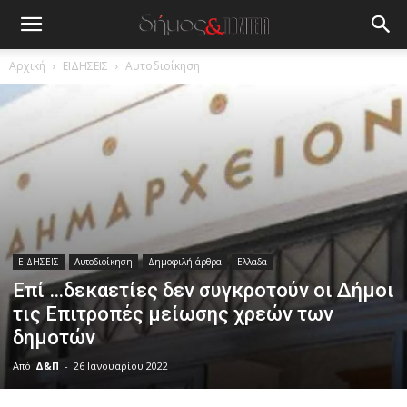
Αρχική
ΕΙΔΗΣΕΙΣ
Αυτοδιοίκηση
ΕΙΔΗΣΕΙΣ
Αυτοδιοίκηση
Δημοφιλή άρθρα
Ελλαδα
Επί …δεκαετίες δεν συγκροτούν οι Δήμοι
τις Επιτροπές μείωσης χρεών των
δημοτών
Από
Δ&Π
-
26 Ιανουαρίου 2022
blonde