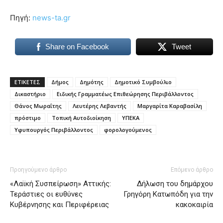
Πηγή:
news-ta.gr
Share on Facebook
Tweet
ΕΤΙΚΕΤΕΣ
Δήμος
Δημότης
Δημοτικό Συμβούλιο
Δικαστήριο
Ειδικής Γραμματέως Επιθεώρησης Περιβάλλοντος
Θάνος Μωραΐτης
Λευτέρης Λεβαντής
Μαργαρίτα Καραβασίλη
πρόστιμο
Τοπική Αυτοδιοίκηση
ΥΠΕΚΑ
Υφυπουργός Περιβάλλοντος
φορολογούμενος
Προηγούμενο άρθρο
Επόμενο άρθρο
«Λαϊκή Συσπείρωση» Αττικής:
Δήλωση του δημάρχου
Τεράστιες οι ευθύνες
Γρηγόρη Κατωπόδη για την
Κυβέρνησης και Περιφέρειας
κακοκαιρία