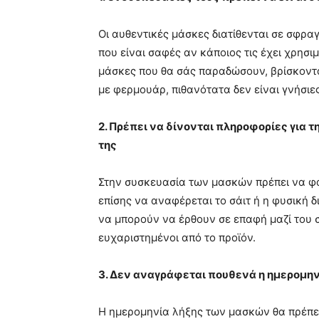
meaning
of
pain.
Οι αυθεντικές μάσκες διατίθενται σε σφραγ
pornhun
που είναι σαφές αν κάποιος τις έχει χρησιμ
hd
μάσκες που θα σάς παραδώσουν, βρίσκονται 
porn
με φερμουάρ, πιθανότατα δεν είναι γνήσιες
2. Πρέπει να δίνονται πληροφορίες για τ
της
Στην συσκευασία των μασκών πρέπει να φ
επίσης να αναφέρεται το σάιτ ή η φυσική 
να μπορούν να έρθουν σε επαφή μαζί του 
ευχαριστημένοι από το προϊόν.
3. Δεν αναγράφεται πουθενά η ημερομην
Η ημερομηνία λήξης των μασκών θα πρέπε