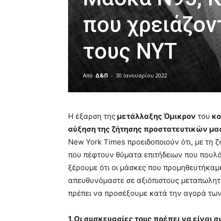
που χρειάζον
τους NYT
Από
Δ&Π
-
30 Ιανουαρίου 2022
blonde
lesbians
Η έξαρση της
μετάλλαξης Όμικρον
του
κο
very
hot
αύξηση της ζήτησης προστατευτικών μα
cam
New York Times προειδοποιούν ότι, με τη ζ
show.
desi
που πέφτουν θύματα επιτήδειων που πουλ
xxx
ξέρουμε ότι οι μάσκες που προμηθευτήκαμε
brandi
απευθυνόμαστε σε αξιόπιστους μεταπωλητέ
lyons
teaches
πρέπει να προσέξουμε κατά την αγορά τω
you
the
1. Οι συσκευασίες τους πρέπει να είναι