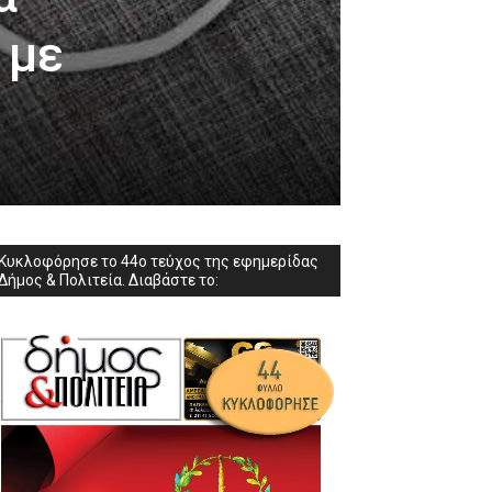
 με
Κυκλοφόρησε το 44ο τεύχος της εφημερίδας
Δήμος & Πολιτεία. Διαβάστε το: