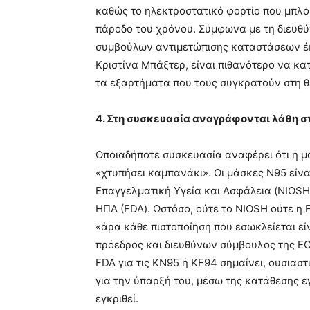
καθώς το ηλεκτροστατικό φορτίο που μπλο
πάροδο του χρόνου. Σύμφωνα με τη διευθύ
συμβούλων αντιμετώπισης καταστάσεων έ
Κριστίνα Μπάξτερ, είναι πιθανότερο να κ
τα εξαρτήματα που τους συγκρατούν στη θ
4. Στη συσκευασία αναγράφονται λάθη σ
Οποιαδήποτε συσκευασία αναφέρει ότι η μ
«χτυπήσει καμπανάκι». Οι μάσκες N95 είναι
Επαγγελματική Υγεία και Ασφάλεια (NIOSH
ΗΠΑ (FDA). Ωστόσο, ούτε το NIOSH ούτε η 
«άρα κάθε πιστοποίηση που εσωκλείεται εί
πρόεδρος και διευθύνων σύμβουλος της EC
FDA για τις KN95 ή KF94 σημαίνει, ουσιασ
για την ύπαρξή του, μέσω της κατάθεσης εγ
εγκριθεί.