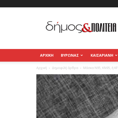
Δήμος
και
Πολιτεία
Βύρωνας
–
Καισαριανή
–
ΑΡΧΙΚΉ
ΒΥΡΩΝΑΣ
ΚΑΙΣΑΡΙΑΝΗ
Παγκράτι
Αρχική
Δημοφιλή άρθρα
Μάσκα N95, KN95, ή KF