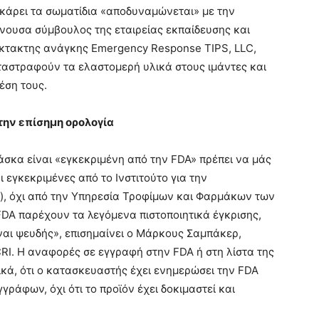
κάρει τα σωματίδια «αποδυναμώνεται» με την
νουσα σύμβουλος της εταιρείας εκπαίδευσης και
κτακτης ανάγκης Emergency Response TIPS, LLC,
αταστραφούν τα ελαστομερή υλικά στους ιμάντες και
έση τους.
την επίσημη ορολογία
άσκα είναι «εγκεκριμένη από την FDA» πρέπει να μάς
 εγκεκριμένες από το Ινστιτούτο για την
), όχι από την Υπηρεσία Τροφίμων και Φαρμάκων των
FDA παρέχουν τα λεγόμενα πιστοποιητικά έγκρισης,
ναι ψευδής», επισημαίνει ο Μάρκους Σαμπάκερ,
RI. Η αναφορές σε εγγραφή στην FDA ή στη λίστα της
τικά, ότι ο κατασκευαστής έχει ενημερώσει την FDA
γράφων, όχι ότι το προϊόν έχει δοκιμαστεί και