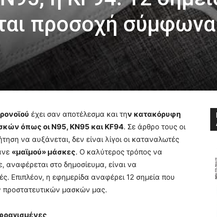
ται προσοχή σύμφωνα
ρονοϊού
έχει σαν αποτέλεσμα και τη
ν κατακόρυφη
σκών όπως οι N95, KN95 και KF94
. Σε άρθρο τους οι
ήτηση να αυξάνεται, δεν είναι λίγοι οι καταναλωτές
άνε
«μαϊμού» μάσκες
. Ο καλύτερος τρόπος να
, αναφέρεται στο δημοσίευμα, είναι να
ς. Επιπλέον, η εφημερίδα αναφέρει 12 σημεία που
ν προστατευτικών μασκών μας.
 σφραγισμένες