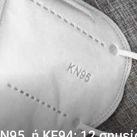
N95, ή KF94: 12 σημεί