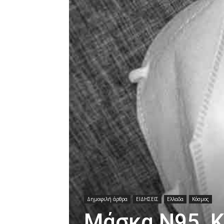
Δημοφιλή άρθρα
ΕΙΔΗΣΕΙΣ
Ελλαδα
Κόσμος
Μάσκα N95, K