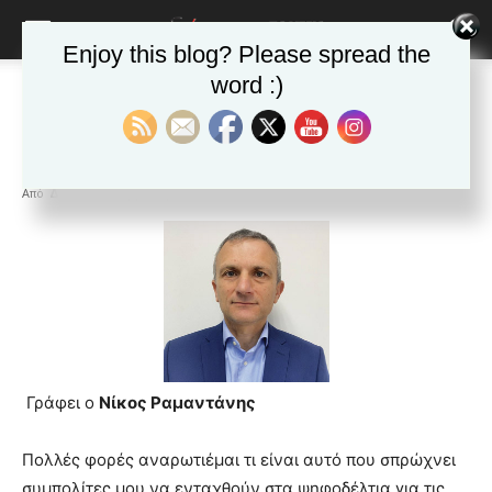
Enjoy this blog? Please spread the
word :)
Αρχική
ΕΦΗΜΕΡΙΔΑ
Άρθρα
ΕΦΗΜΕΡΙΔΑ
Άρθρα
Δημοφιλή άρθρα
Οι θαλασσιές οι χάντρες
Από
Δ&Π
-
23 Φεβρουαρίου 2022
blonde
lesbians
very
hot
cam
show.
desi
xxx
brandi
Γράφει ο
Νίκος Ραμαντάνης
lyons
teaches
Πολλές φορές αναρωτιέμαι τι είναι αυτό που σπρώχνει
you
the
συμπολίτες μου να ενταχθούν στα ψηφοδέλτια για τις