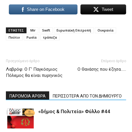
Share on Facebook
Tweet
ΕΤΙΚΕΤΕΣ
Mir
Swift
Ευρωπαϊκή Επιτροπή
Ουκρανία
Πούτιν
Ρωσία
τράπεζα
Προηγούμενο άρθρο
Επόμενο άρθρο
Λαβρόφ: Ο Γ’ Παγκόσμιος
Ο Θανάσης που έζησα……
Πόλεμος θα είναι πυρηνικός
ΠΑΡΟΜΟΙΑ ΑΡΘΡΑ
ΠΕΡΙΣΣΟΤΕΡΑ ΑΠΟ ΤΟΝ ΔΗΜΙΟΥΡΓΟ
«δήμος & Πολιτεία» Φύλλο #44