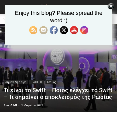
Enjoy this blog? Please spread the
Αρχική
Δημοφιλή άρθρα
word :)
Δημοφιλή άρθρα
ΕΙΔΗΣΕΙΣ
Κόσμος
Τι είναι το Swift – Ποιος ελέγχει το Swift
– Τι σημαίνει ο αποκλεισμός της Ρωσίας
Από
Δ&Π
-
3 Μαρτίου 2022
blonde