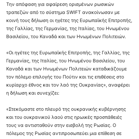
lesbians
Την απόφαση για αφαίρεση ορισμένων ρωσικών
very
τραπεζών από το σύστημα SWIFT ανακοίνωσαν με
hot
κοινή τους δήλωση οι ηγέτες της Ευρωπαϊκής Επιτροπής,
cam
της Γαλλίας, της Γερμανίας, της Ιταλίας, του Ηνωμένου
show.
desi
xxx
Βασιλείου, του Καναδά και των Ηνωμένων Πολιτειών.
brandi
lyons
«Οι ηγέτες της Ευρωπαϊκής Επιτροπής, της Γαλλίας, της
teaches
Γερμανίας, της Ιταλίας, του Ηνωμένου Βασιλείου, του
you
Καναδά και των Ηνωμένων Πολιτειών καταδικάζουμε
the
meaning
τον πόλεμο επιλογής του Πούτιν και τις επιθέσεις στο
of
κυρίαρχο έθνος και τον λαό της Ουκρανίας», αναφέρει
pain.
η δήλωση και συνεχίζει:
pornhun
hd
porn
«Στεκόμαστε στο πλευρό της ουκρανικής κυβέρνησης
και του ουκρανικού λαού στις ηρωικές προσπάθειές
τους να αντισταθούν στην εισβολή της Ρωσίας. Ο
πόλεμος της Ρωσίας αντιπροσωπεύει μια επίθεση σε