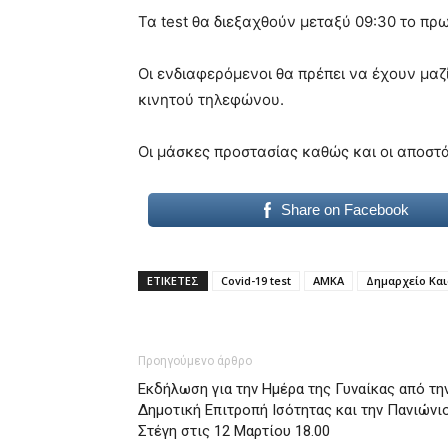
meaning
Τα test θα διεξαχθούν μεταξύ 09:30 το πρωί
of
pain.
pornhun
Οι ενδιαφερόμενοι θα πρέπει να έχουν μαζ
hd
κινητού τηλεφώνου.
porn
Οι μάσκες προστασίας καθώς και οι αποστά
Share on Facebook
ΕΤΙΚΕΤΕΣ
Covid-19 test
ΑΜΚΑ
Δημαρχείο Κα
Προηγούμενο άρθρο
Εκδήλωση για την Ημέρα της Γυναίκας από τη
Δημοτική Επιτροπή Ισότητας και την Πανιώνι
Στέγη στις 12 Μαρτίου 18.00