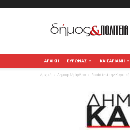
Δήμος
και
Πολιτεία
Βύρωνας
–
Καισαριανή
–
ΑΡΧΙΚΉ
ΒΥΡΩΝΑΣ
ΚΑΙΣΑΡΙΑΝΗ
Παγκράτι
Αρχική
Δημοφιλή άρθρα
Rapid test την Κυριακ