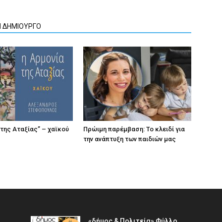
Ν ΔΗΜΙΟΥΡΓΟ
 της Αταξίας” – χαϊκού
Πρώιμη παρέμβαση: Το κλειδί για
την ανάπτυξη των παιδιών µας
«δήμος & Πολιτεία» Φύλλο