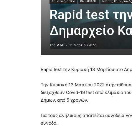
Δημοφιλή άρθρα
ΚΑΙΣΑΡΙΑΝΗ
Νέα της Καισαριανής
Rapid test τη
Δημαρχείο Κα
Από
Δ&Π
-
11 Μαρτίου 2022
blonde
lesbians
Rapid test την Κυριακή 13 Μαρτίου στο Δ
very
hot
cam
Την Κυριακή 13 Μαρτίου 2022 στην αίθου
show.
desi
διεξαχθούν Covid-19 test από κλιμάκιο το
xxx
Δήμων, από 5 χρονών.
brandi
lyons
teaches
Για τους ανήλικους απαιτείται συνοδεία γ
you
συνοδό.
the