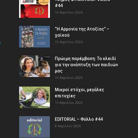
#44
13 Απριλίου 2026
“Η Αρμονία της Αταξίας” –
χαϊκού
m
13 Απριλίου 2026
Πρώιμη παρέμβαση: Το κλειδί
για την ανάπτυξη των παιδιών
µας
13 Απριλίου 2026
Μικροί στόχοι, μεγάλες
επιτυχίες
13 Απριλίου 2026
EDITORIAL – Φύλλο #44
8 Απριλίου 2026