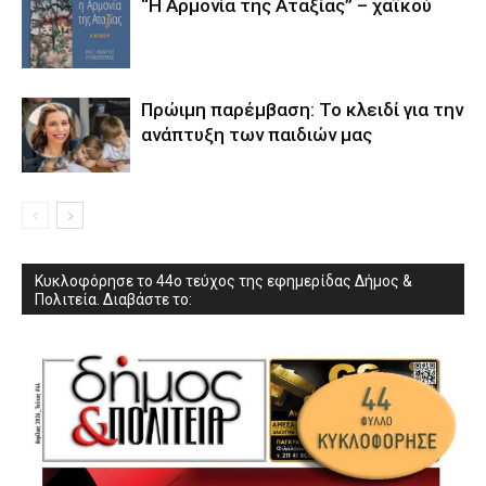
“Η Αρμονία της Αταξίας” – χαϊκού
Πρώιμη παρέμβαση: Το κλειδί για την
ανάπτυξη των παιδιών µας
Κυκλοφόρησε το 44ο τεύχος της εφημερίδας Δήμος &
Πολιτεία. Διαβάστε το: