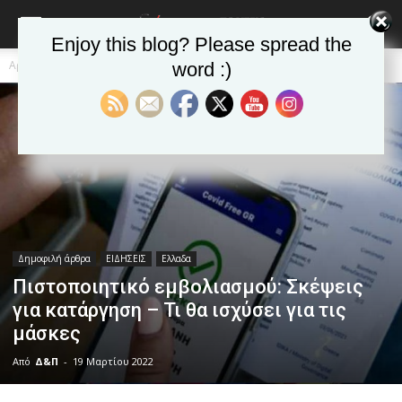
Enjoy this blog? Please spread the
Αρχική
Δημοφιλή άρθρα
word :)
Δημοφιλή άρθρα
ΕΙΔΗΣΕΙΣ
Ελλαδα
Πιστοποιητικό εμβολιασμού: Σκέψεις
για κατάργηση – Τι θα ισχύσει για τις
μάσκες
Από
Δ&Π
-
19 Μαρτίου 2022
blonde