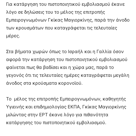
lesbians
Για κατάργηση του πιστοποιητικού εμβολιασμού έκανε
very
λόγο σε δηλώσεις του το μέλος της επιτροπής
hot
Εμπειρογνωμόνων Γκίκας Μαγιορκίνης, παρά την άνοδο
cam
των κρουσμάτων που καταγράφεται τις τελευταίες
show.
desi
xxx
μέρες.
brandi
lyons
Στα βήματα χωρών όπως το Ισραήλ και η Γαλλία όσον
teaches
αφορά την κατάργηση του πιστοποιητικού εμβολιασμού
you
φαίνεται πως θα βαδίσει και η χώρα μας, παρά το
the
meaning
γεγονός ότι τις τελευταίες ημέρες καταγράφεται μεγάλη
of
άνοδος στα κρούσματα κορονοϊού.
pain.
pornhun
Το μέλος της επιτροπής Εμπειρογνωμόνων, καθηγητής
hd
porn
Υγιεινής και επιδημιολογίας ΕΚΠΑ, Γκίκας Μαγιορκίνης
μιλώντας στην ΕΡΤ έκανε λόγο για πιθανότητα
κατάργησης του πιστοποιητικού εμβολιασμού.