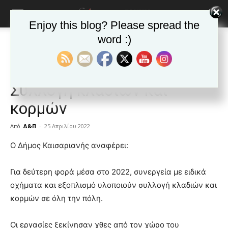
Enjoy this blog? Please spread the
word :)
Αρχική
Δημοφιλή άρθρα
Δημοφιλή άρθρα
ΚΑΙΣΑΡΙΑΝΗ
Νέα της Καισαριανής
Δήμος Καισαριανής:
Συλλογή κλαδιών και
κορμών
Από
Δ&Π
-
25 Απριλίου 2022
blonde
Ο Δήμος Καισαριανής αναφέρει:
lesbians
very
Για δεύτερη φορά μέσα στο 2022, συνεργεία με ειδικά
hot
οχήματα και εξοπλισμό υλοποιούν συλλογή κλαδιών και
cam
show.
κορμών σε όλη την πόλη.
desi
xxx
brandi
Οι εργασίες ξεκίνησαν χθες από τον χώρο του