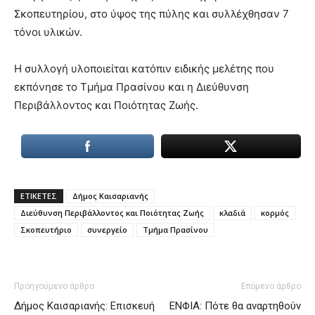
lyons
Σκοπευτηρίου, στο ύψος της πύλης και συλλέχθησαν 7
teaches
τόνοι υλικών.
you
the
meaning
Η συλλογή υλοποιείται κατόπιν ειδικής μελέτης που
of
εκπόνησε το Τμήμα Πρασίνου και η Διεύθυνση
pain.
Περιβάλλοντος και Ποιότητας Ζωής.
pornhun
hd
porn
ΕΤΙΚΕΤΕΣ
Δήμος Καισαριανής
Διεύθυνση Περιβάλλοντος και Ποιότητας Ζωής
κλαδιά
κορμός
Σκοπευτήριο
συνεργείo
Τμήμα Πρασίνου
Προηγούμενο άρθρο
Επόμενο άρθρο
Δήμος Καισαριανής: Επισκευή
ΕΝΦΙΑ: Πότε θα αναρτηθούν