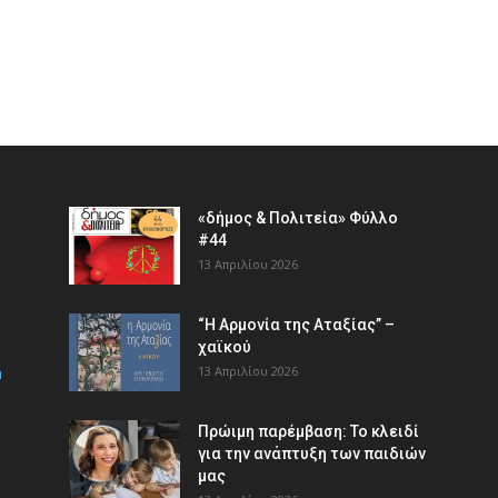
«δήμος & Πολιτεία» Φύλλο
#44
13 Απριλίου 2026
“Η Αρμονία της Αταξίας” –
χαϊκού
m
13 Απριλίου 2026
Πρώιμη παρέμβαση: Το κλειδί
για την ανάπτυξη των παιδιών
µας