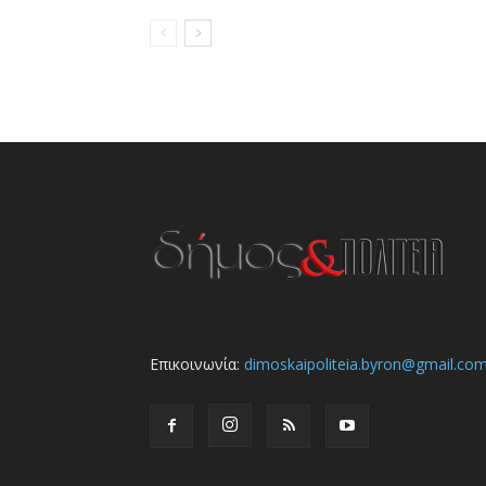
Επικοινωνία:
dimoskaipoliteia.byron@gmail.co