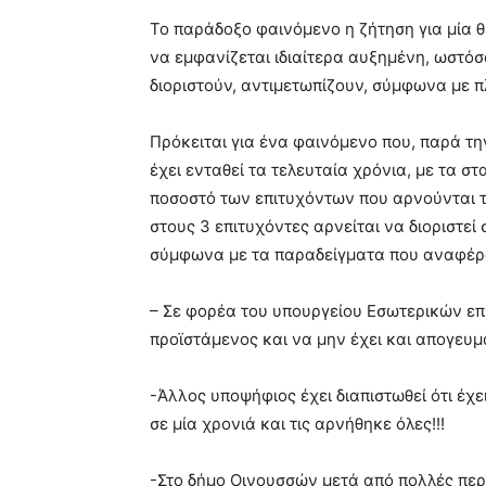
blonde
Το παράδοξο φαινόμενο η ζήτηση για μία θ
lesbians
να εμφανίζεται ιδιαίτερα αυξημένη, ωστόσ
very
διοριστούν, αντιμετωπίζουν, σύμφωνα με πλ
hot
cam
show.
desi
Πρόκειται για ένα φαινόμενο που, παρά τη
xxx
έχει ενταθεί τα τελευταία χρόνια, με τα σ
brandi
ποσοστό των επιτυχόντων που αρνούνται το
lyons
στους 3 επιτυχόντες αρνείται να διοριστεί 
teaches
you
σύμφωνα με τα παραδείγματα που αναφέρο
the
meaning
– Σε φορέα του υπουργείου Εσωτερικών επιτ
of
προϊστάμενος και να μην έχει και απογευμα
pain.
pornhun
hd
-Άλλος υποψήφιος έχει διαπιστωθεί ότι έχε
porn
σε μία χρονιά και τις αρνήθηκε όλες!!!
-Στο δήμο Οινουσσών μετά από πολλές περ