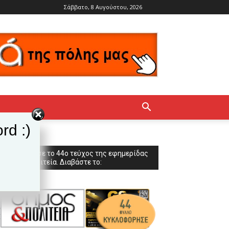
Σάββατο, 8 Αυγούστου, 2026
rd :)
Κυκλοφόρησε το 44ο τεύχος της εφημερίδας
Δήμος & Πολιτεία. Διαβάστε το: