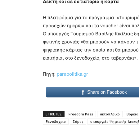
Δεκτή και σε εστιατόρια η κάρτα
Η πλατφόρμα για το πρόγραμμα «Τουρισμός
προσεχών ημερών και το voucher είναι πολύ
Ο υπουργός Τουρισμού Βασίλης Κικίλιας δή
φετινής χρονιάς «θα μπορούν να κάνουν τ
ψηφιακής κάρτας την οποία και θα μπορού
εισιτήρια, στο ξενοδοχείο, στο ταβερνάκι».
Πηγή:
parapolitika.gr
Share on Facebook
ΕΤΙΚΕΤΕΣ
Freedom Pass
ακτοπλοϊκό
Βόρεια
Ξενοδοχείο
Σάμος
υπουργείο Ψηφιακής Διακυ