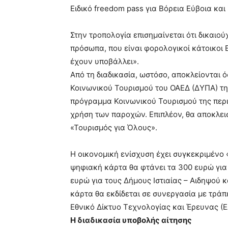
hd
Ειδικό freedom pass για Βόρεια Εύβοια και
porn
Στην τροπολογία επισημαίνεται ότι δικαιού
πρόσωπα, που είναι φορολογικοί κάτοικοι
έχουν υποβάλλει».
Από τη διαδικασία, ωστόσο, αποκλείονται 
Κοινωνικού Τουρισμού του ΟΑΕΔ (ΔΥΠΑ) της
πρόγραμμα Κοινωνικού Τουρισμού της περιό
χρήση των παροχών. Επιπλέον, θα αποκλε
«Τουρισμός για Όλους».
Η οικονομική ενίσχυση έχει συγκεκριμένο
ψηφιακή κάρτα θα φτάνει τα 300 ευρώ για 
ευρώ για τους Δήμους Ιστιαίας – Αιδηψού 
κάρτα θα εκδίδεται σε συνεργασία με τράπ
Εθνικό Δίκτυο Τεχνολογίας και Έρευνας (
Η διαδικασία υποβολής αίτησης