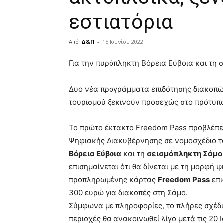
εστιατόρια
Από
Δ&Π
-
15 Ιουνίου 2022
blonde
Για την πυρόπληκτη Βόρεια Εύβοια και τη 
lesbians
very
Δυο νέα προγράμματα επιδότησης διακοπών
hot
cam
τουρισμού ξεκινούν προσεχώς στο πρότυπο
show.
desi
xxx
Το πρώτο έκτακτο Freedom Pass προβλέπετ
brandi
Ψηφιακής Διακυβέρνησης σε νομοσχέδιο το
lyons
Βόρεια Εύβοια
και τη
σεισμόπληκτη Σάμο
teaches
you
επισημαίνεται ότι θα δίνεται με τη μορφή
the
προπληρωμένης κάρτας
Freedom Pass
επι
meaning
300 ευρώ για διακοπές στη Σάμο.
of
Σύμφωνα με πληροφορίες, το πλήρες σχέδιο
pain.
pornhun
περιοχές θα ανακοινωθεί λίγο μετά τις 20 