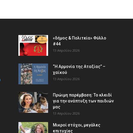
«δήμος & Πολιτεία» Φύλλο
#44
13 Απριλίου 2026
“Η Αρμονία της Αταξίας” –
χαϊκού
m
13 Απριλίου 2026
Πρώιμη παρέμβαση: Το κλειδί
για την ανάπτυξη των παιδιών
µας
13 Απριλίου 2026
Μικροί στόχοι, μεγάλες
επιτυχίες