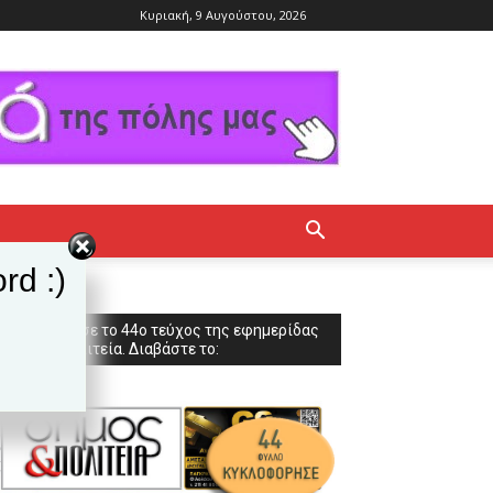
Κυριακή, 9 Αυγούστου, 2026
rd :)
Κυκλοφόρησε το 44ο τεύχος της εφημερίδας
Δήμος & Πολιτεία. Διαβάστε το: